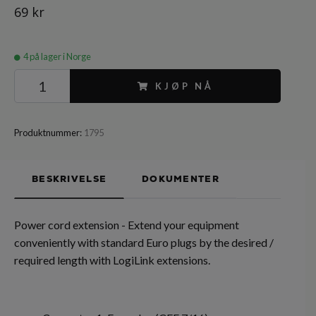
69 kr
4
på lager i Norge
KJØP NÅ
Produktnummer:
1795
BESKRIVELSE
DOKUMENTER
Power cord extension - Extend your equipment
conveniently with standard Euro plugs by the desired /
required length with LogiLink extensions.