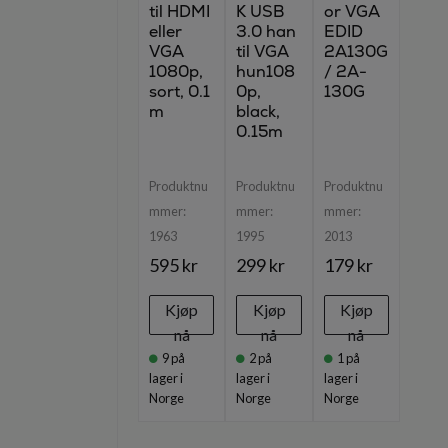
til HDMI
K USB
or VGA
eller
3.0 han
EDID
VGA
til VGA
2A130G
1080p,
hun108
/ 2A-
sort, 0.1
0p,
130G
m
black,
0.15m
Produktnu
Produktnu
Produktnu
mmer:
mmer:
mmer:
1963
1995
2013
595 kr
299 kr
179 kr
Kjøp
Kjøp
Kjøp
nå
nå
nå
9
på
2
på
1
på
lager i
lager i
lager i
Norge
Norge
Norge