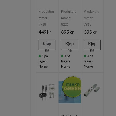
Produktnu
Produktnu
Produktnu
mmer:
mmer:
mmer:
7918
8226
7913
449 kr
895 kr
395 kr
Kjøp
Kjøp
Kjøp
nå
nå
nå
1
på
1
på
4
på
lager i
lager i
lager i
Norge
Norge
Norge