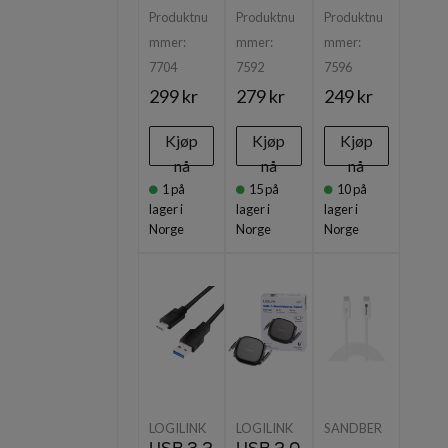
Produktnu
Produktnu
Produktnu
mmer:
mmer:
mmer:
7704
7592
7596
299 kr
279 kr
249 kr
Kjøp
Kjøp
Kjøp
nå
nå
nå
1
på
15
på
10
på
lager i
lager i
lager i
Norge
Norge
Norge
LOGILINK
LOGILINK
SANDBER