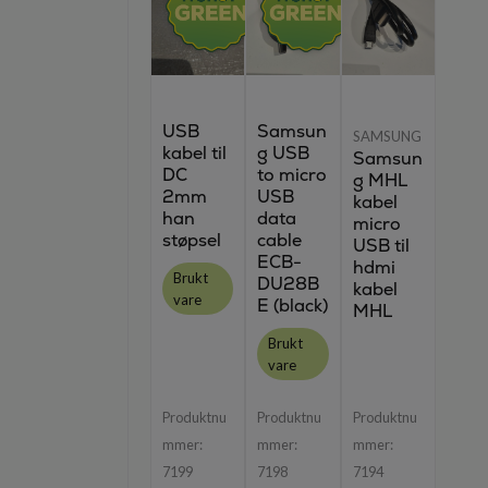
USB
Samsun
SAMSUNG
kabel til
g USB
Samsun
DC
to micro
g MHL
2mm
USB
kabel
han
data
micro
støpsel
cable
USB til
ECB-
hdmi
Brukt
DU28B
kabel
vare
E (black)
MHL
Brukt
vare
Produktnu
Produktnu
Produktnu
mmer:
mmer:
mmer:
7199
7198
7194