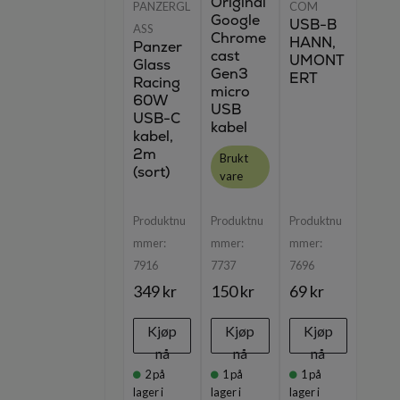
Original
PANZERGL
COM
Google
USB-B
ASS
Chrome
HANN,
Panzer
cast
UMONT
Glass
Gen3
ERT
Racing
micro
60W
USB
USB-C
kabel
kabel,
2m
Brukt
(sort)
vare
Produktnu
Produktnu
Produktnu
mmer:
mmer:
mmer:
7916
7737
7696
349 kr
150 kr
69 kr
Kjøp
Kjøp
Kjøp
nå
nå
nå
2
på
1
på
1
på
lager i
lager i
lager i