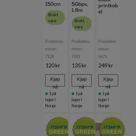
150cm
5Gbps,
printkab
1.8m
el
Brukt
vare
Brukt
vare
Produktnu
Produktnu
Produktnu
mmer:
mmer:
mmer:
7128
7101
6675
120 kr
135 kr
249 kr
Kjøp
Kjøp
Kjøp
nå
nå
nå
1
på
1
på
1
på
lager i
lager i
lager i
Norge
Norge
Norge