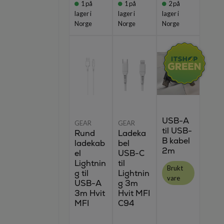
1
på
1
på
2
på
lager i
lager i
lager i
Norge
Norge
Norge
USB-A
GEAR
GEAR
til USB-
Rund
Ladeka
B kabel
ladekab
bel
2m
el
USB-C
Lightnin
til
Brukt
g til
Lightnin
vare
USB-A
g 3m
3m Hvit
Hvit MFI
MFI
C94