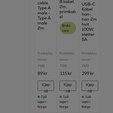
B kabel,
cable
USB-C
2m,
Type A
Kabel
printkab
male -
han-
el
Type A
han 2m
male
hvit
Brukt
2m
100W,
vare
støtter
5A
Produktnu
Produktnu
Produktnu
mmer:
mmer:
mmer:
7488
7388
7442
89 kr
115 kr
299 kr
Kjøp
Kjøp
Kjøp
nå
nå
nå
2
på
1
på
1
på
lager i
lager i
lager i
Norge
Norge
Norge