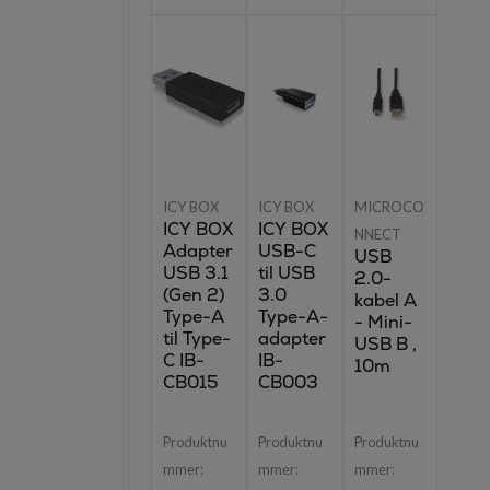
ICY BOX
ICY BOX
MICROCO
ICY BOX
ICY BOX
NNECT
Adapter
USB-C
USB
USB 3.1
til USB
2.0-
(Gen 2)
3.0
kabel A
Type-A
Type-A-
- Mini-
til Type-
adapter
USB B ,
C IB-
IB-
10m
CB015
CB003
Produktnu
Produktnu
Produktnu
mmer:
mmer:
mmer: