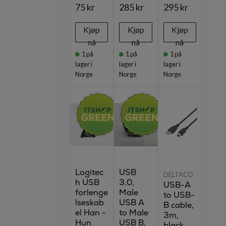
75 kr
285 kr
295 kr
Kjøp
Kjøp
Kjøp
nå
nå
nå
1
på
1
på
1
på
lager i
lager i
lager i
Norge
Norge
Norge
Logitec
USB
DELTACO
h USB
3.0,
USB-A
forlenge
Male
to USB-
lseskab
USB A
B cable,
el Han -
to Male
3m,
Hun
USB B,
black