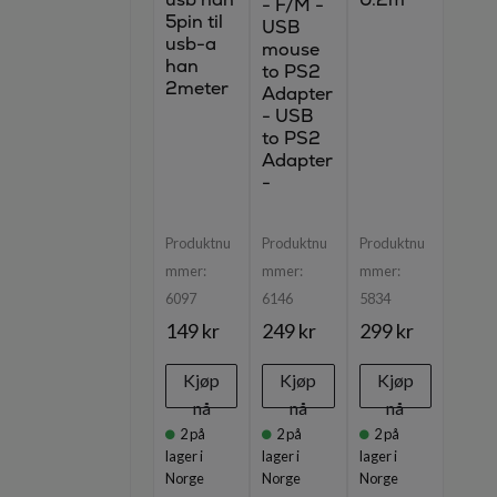
- F/M -
5pin til
USB
usb-a
mouse
han
to PS2
2meter
Adapter
- USB
to PS2
Adapter
-
Produktnu
Produktnu
Produktnu
mmer:
mmer:
mmer:
6097
6146
5834
149 kr
249 kr
299 kr
Kjøp
Kjøp
Kjøp
nå
nå
nå
2
på
2
på
2
på
lager i
lager i
lager i
Norge
Norge
Norge