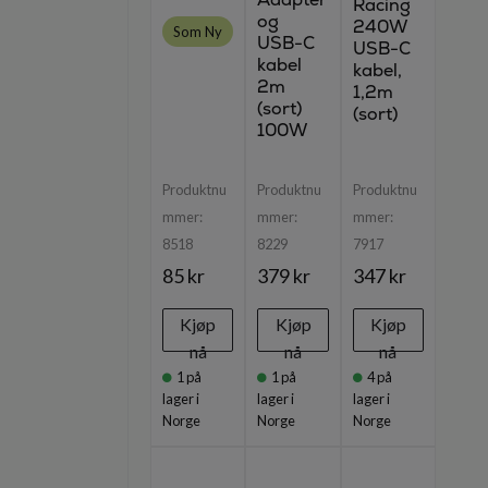
Racing
og
240W
Som Ny
USB-C
USB-C
kabel
kabel,
2m
1,2m
(sort)
(sort)
100W
Produktnu
Produktnu
Produktnu
mmer:
mmer:
mmer:
8518
8229
7917
85 kr
379 kr
347 kr
Kjøp
Kjøp
Kjøp
nå
nå
nå
1
på
1
på
4
på
lager i
lager i
lager i
Norge
Norge
Norge