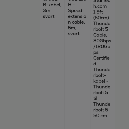
StarTec
B-kabel,
Hi-
h.com
3m,
Speed
1.5ft
svart
extensio
(50cm)
n cable,
Thunde
5m,
rbolt 5
svart
Cable,
80Gbps
/120Gb
ps,
Certifie
d -
Thunde
rbolt-
kabel -
Thunde
rbolt 5
til
Thunde
rbolt 5 -
50 cm