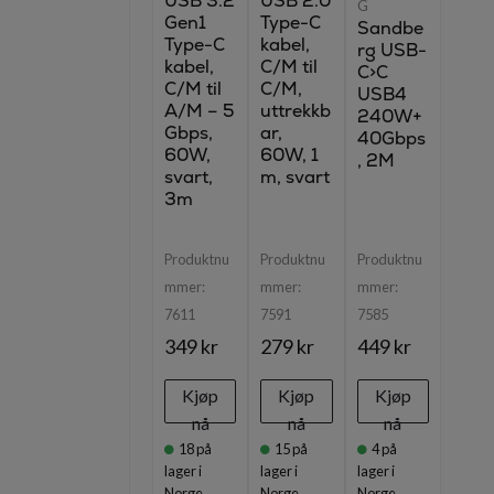
USB 3.2
USB 2.0
G
Gen1
Type-C
Sandbe
Type-C
kabel,
rg USB-
kabel,
C/M til
C>C
C/M til
C/M,
USB4
A/M – 5
uttrekkb
240W+
Gbps,
ar,
40Gbps
60W,
60W, 1
, 2M
svart,
m, svart
3m
Produktnu
Produktnu
Produktnu
mmer:
mmer:
mmer:
7611
7591
7585
349 kr
279 kr
449 kr
Kjøp
Kjøp
Kjøp
nå
nå
nå
18
på
15
på
4
på
lager i
lager i
lager i
Norge
Norge
Norge