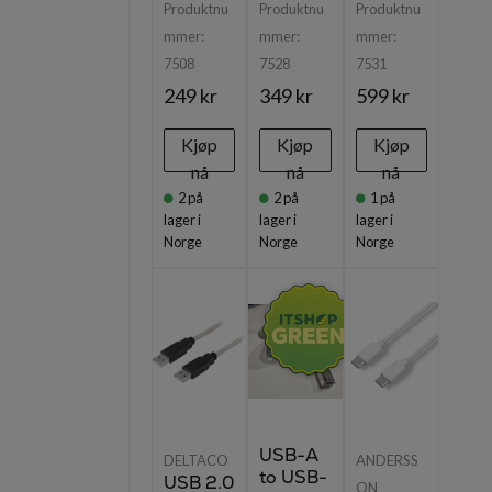
Produktnu
Produktnu
Produktnu
mmer:
mmer:
mmer:
7508
7528
7531
249 kr
349 kr
599 kr
Kjøp
Kjøp
Kjøp
nå
nå
nå
2
på
2
på
1
på
lager i
lager i
lager i
Norge
Norge
Norge
USB-A
DELTACO
ANDERSS
to USB-
USB 2.0
ON