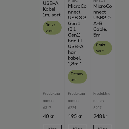
NNECT
NNECT
USB-A
MicroCo
MicroCo
Kabel
nnect
nnect
1m, sort
USB 3.2
USB2.0
Gen 1
A-B
Brukt
(3.1
Cable,
vare
Gen1)
5m
han til
Brukt
USB-A
vare
han
kabel,
1,8m *
Demov
are
Produktnu
Produktnu
Produktnu
mmer:
mmer:
mmer:
6317
6224
6207
40 kr
195 kr
248 kr
Kjøp
Kjøp
Kjøp