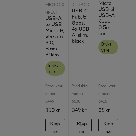
Micro
MICROCO
DELTACO
USB til
USB-C
NNECT
USB-A
hub, 5
USB-A
Kabel
Gbps,
to USB
0.5m
4x USB-
Micro B,
sort
A, slim,
Version
black
3.0,
Brukt
Black
vare
30cm
Brukt
vare
Produktnu
Produktnu
Produktnu
mmer:
mmer:
mmer:
6446
6630
6416
150 kr
349 kr
35 kr
Kjøp
Kjøp
Kjøp
nå
nå
nå