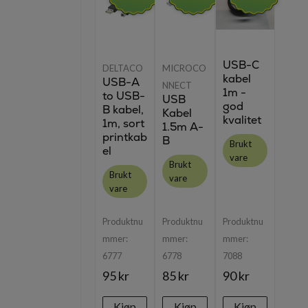
USB-C
DELTACO
MICROCO
kabel
USB-A
NNECT
1m -
to USB-
USB
god
B kabel,
Kabel
kvalitet
1m, sort
1.5m A-
printkab
B
Brukt
el
vare
Brukt
Brukt
vare
vare
Produktnu
Produktnu
Produktnu
mmer:
mmer:
mmer:
6777
6778
7088
95 kr
85 kr
90 kr
Kjøp
Kjøp
Kjøp