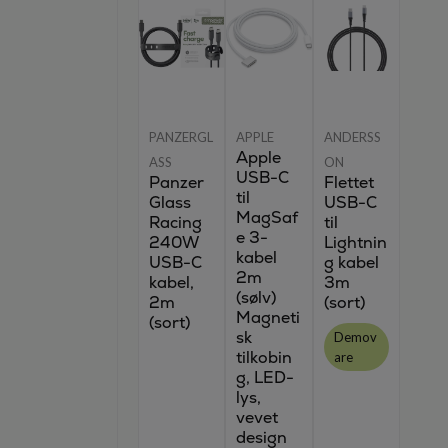
PANZERGL
APPLE
ANDERSS
Apple
ASS
ON
USB-C
Panzer
Flettet
til
Glass
USB-C
MagSaf
Racing
til
e 3-
240W
Lightnin
kabel
USB-C
g kabel
2m
kabel,
3m
(sølv)
2m
(sort)
Magneti
(sort)
sk
Demov
tilkobin
are
g, LED-
lys,
vevet
design