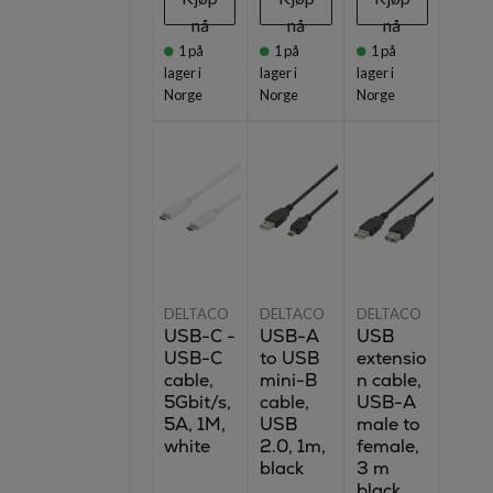
nå
nå
nå
1
på
1
på
1
på
lager i
lager i
lager i
Norge
Norge
Norge
DELTACO
DELTACO
DELTACO
USB-C -
USB-A
USB
USB-C
to USB
extensio
cable,
mini-B
n cable,
5Gbit/s,
cable,
USB-A
5A, 1M,
USB
male to
white
2.0, 1m,
female,
black
3 m
black