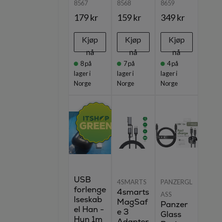
8567
8568
8659
179 kr
159 kr
349 kr
Kjøp
Kjøp
Kjøp
nå
nå
nå
8
på
7
på
4
på
lager i
lager i
lager i
Norge
Norge
Norge
USB
4SMARTS
PANZERGL
forlenge
4smarts
ASS
lseskab
MagSaf
Panzer
el Han -
e 3
Glass
Hun 1m
Adapter