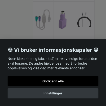
MICROCO
STARTEC
ANDERSS
🍪 Vi bruker informasjonskapsler 🍪
NNECT
H
ON
MicroCo
PS2
USB-C
nnect
han til
kabel
Noen kjeks (de digitale, altså) er nødvendige for at siden
USB A
USB
3m
skal fungere. De andre hjelper oss med å forbedre
til 2 x
hun
(sort)
opplevelsen og vise deg mer relevante annonser.
PS/2-
adapter
PD100
adapter
(Lilla for
W,
Godkjenn alle
tastatur
støtter
)
lading
av
Innstillinger
laptop,
flettet
kabel