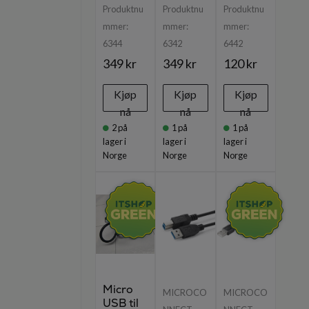
Produktnu
Produktnu
Produktnu
mmer:
mmer:
mmer:
6344
6342
6442
349 kr
349 kr
120 kr
Kjøp
Kjøp
Kjøp
nå
nå
nå
2
på
1
på
1
på
lager i
lager i
lager i
Norge
Norge
Norge
Micro
MICROCO
MICROCO
USB til