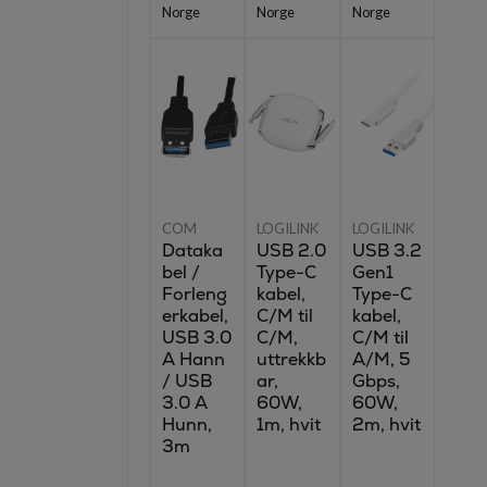
Norge
Norge
Norge
COM
LOGILINK
LOGILINK
Dataka
USB 2.0
USB 3.2
bel /
Type-C
Gen1
Forleng
kabel,
Type-C
erkabel,
C/M til
kabel,
USB 3.0
C/M,
C/M til
A Hann
uttrekkb
A/M, 5
/ USB
ar,
Gbps,
3.0 A
60W,
60W,
Hunn,
1m, hvit
2m, hvit
3m