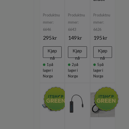
Produktnu
Produktnu
Produktnu
mmer:
mmer:
mmer:
6646
6643
6626
295 kr
149 kr
195 kr
Kjøp
Kjøp
Kjøp
nå
nå
nå
1
på
2
på
5
på
lager i
lager i
lager i
Norge
Norge
Norge