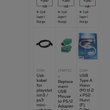
nå
nå
nå
2
på
1
på
1
på
lager i
lager i
lager i
Norge
Norge
Norge
COM
STARTEC
COM
Usb
USB
H
kabel
Type A
Replace
for
Hann
ment
playstat
(M) til 2
USB
ion3 /
x PS2
Mouse
ps3
Hunn
to PS/2
mini-
(F),
Adapter
usb han
0.2m