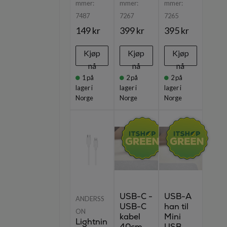
mmer:
mmer:
mmer:
7487
7267
7265
149 kr
399 kr
395 kr
Kjøp
Kjøp
Kjøp
nå
nå
nå
1
på
2
på
2
på
lager i
lager i
lager i
Norge
Norge
Norge
USB-C -
USB-A
ANDERSS
USB-C
han til
ON
kabel
Mini
Lightnin
40cm
USB