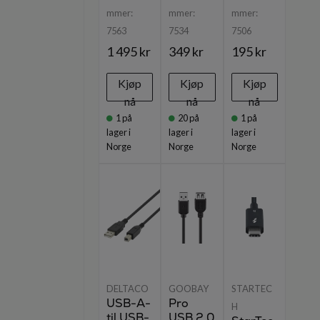
mmer:
mmer:
mmer:
7563
7534
7506
1 495 kr
349 kr
195 kr
Kjøp
Kjøp
Kjøp
nå
nå
nå
1
på
20
på
1
på
lager i
lager i
lager i
Norge
Norge
Norge
DELTACO
GOOBAY
STARTEC
USB-A-
Pro
H
til USB-
USB 2.0