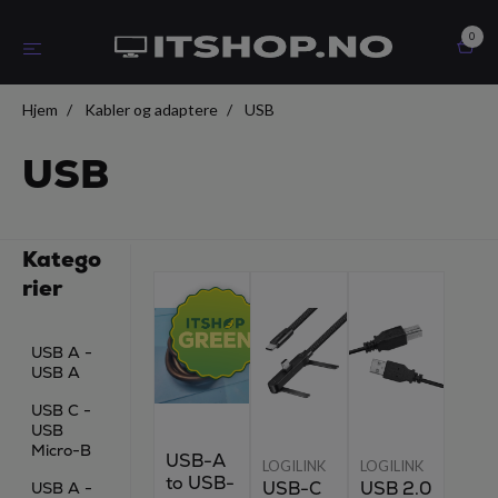
0
Hjem
Kabler og adaptere
USB
USB
Katego
rier
USB A -
USB A
USB C -
USB
Micro-B
USB-A
LOGILINK
LOGILINK
to USB-
USB-C
USB 2.0
USB A -