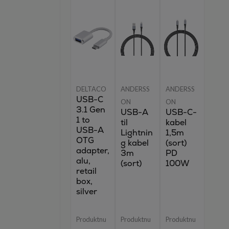
DELTACO
ANDERSS
ANDERSS
USB-C
ON
ON
3.1 Gen
USB-A
USB-C-
1 to
til
kabel
USB-A
Lightnin
1,5m
OTG
g kabel
(sort)
adapter,
3m
PD
alu,
(sort)
100W
retail
box,
silver
Produktnu
Produktnu
Produktnu