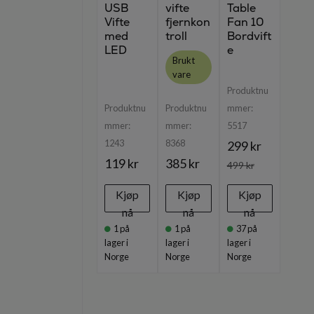
USB
vifte
Table
Vifte
fjernkon
Fan 10
med
troll
Bordvift
LED
e
Brukt
vare
Produktnu
Produktnu
Produktnu
mmer:
mmer:
mmer:
5517
1243
8368
299 kr
119 kr
385 kr
499 kr
Kjøp
Kjøp
Kjøp
nå
nå
nå
1
på
1
på
37
på
lager i
lager i
lager i
Norge
Norge
Norge