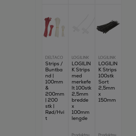
DELTACO
LOGILINK
LOGILINK
Strips /
LOGILIN
LOGILIN
Buntba
K Strips
K Strips
nd |
med
100stk
100mm
merkefe
Sort
&
lt 100stk
2,5mm
200mm
2,5mm
x
| 200
bredde
150mm
stk |
x
Rød/Hvi
100mm
t
lengde
Produktnu
Produktnu