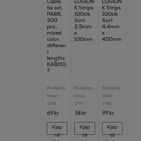
Cable
LOGILIN
LOGILIN
tie set,
K Strips
K Strips
PA66,
100stk
100stk
300
Sort
Sort
pcs.,
2,5mm
4,4mm
mixed
x
x
color,
100mm
400mm
differen
t
lengths
KAB001
7
Produktnu
Produktnu
Produktnu
mmer:
mmer:
mmer:
1794
1797
1798
69 kr
18 kr
99 kr
Kjøp
Kjøp
Kjøp
nå
nå
nå