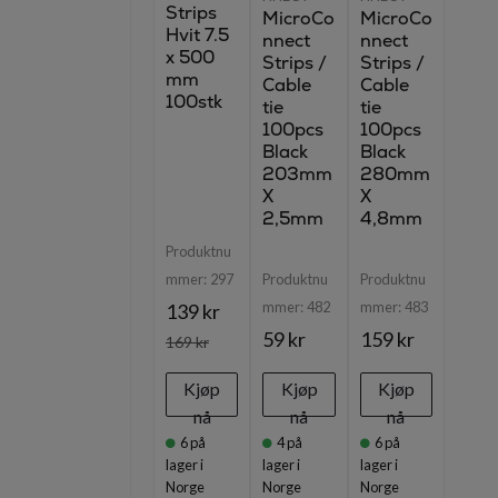
Strips
MicroCo
MicroCo
Hvit 7.5
nnect
nnect
x 500
Strips /
Strips /
mm
Cable
Cable
100stk
tie
tie
100pcs
100pcs
Black
Black
203mm
280mm
X
X
2,5mm
4,8mm
Produktnu
mmer:
297
Produktnu
Produktnu
mmer:
482
mmer:
483
139 kr
59 kr
159 kr
169 kr
Kjøp
Kjøp
Kjøp
nå
nå
nå
6
på
4
på
6
på
lager i
lager i
lager i
Norge
Norge
Norge