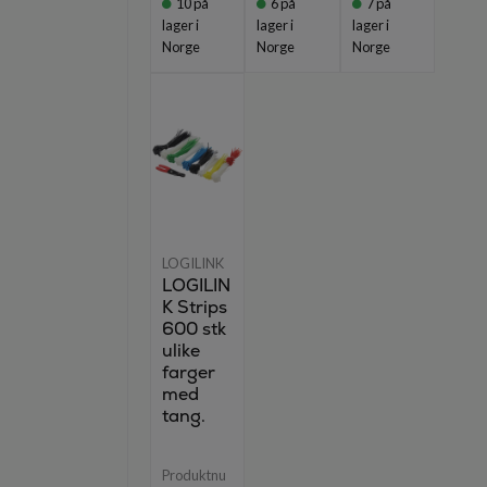
10
på
6
på
7
på
lager i
lager i
lager i
Norge
Norge
Norge
LOGILINK
LOGILIN
K Strips
600 stk
ulike
farger
med
tang.
Produktnu