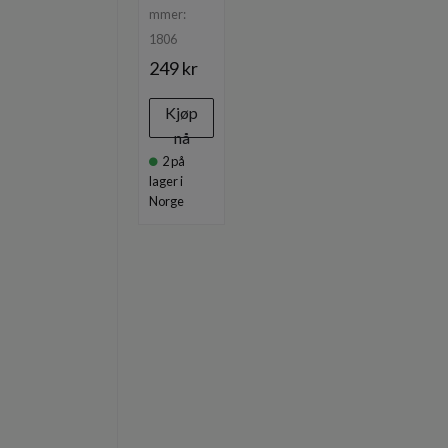
mmer:
1806
249 kr
Kjøp
nå
2
på
lager i
Norge