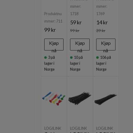
mmer:
mmer:
Produktnu
1718
1769
mmer:
711
59 kr
14 kr
99 kr
99 kr
39 kr
Kjøp
Kjøp
Kjøp
nå
nå
nå
3
på
10
på
106
på
lager i
lager i
lager i
Norge
Norge
Norge
LOGILINK
LOGILINK
LOGILINK