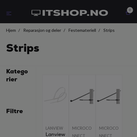
0
Hjem
Reparasjon og deler
Festemateriell
Strips
Strips
Katego
rier
Filtre
LANVIEW
MICROCO
MICROCO
Lanview
NNECT
NNECT