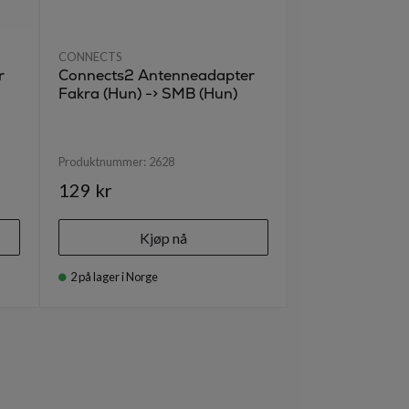
CONNECTS
r
Connects2 Antenneadapter
Fakra (Hun) -> SMB (Hun)
Produktnummer:
2628
129 kr
Kjøp nå
2
på lager i Norge