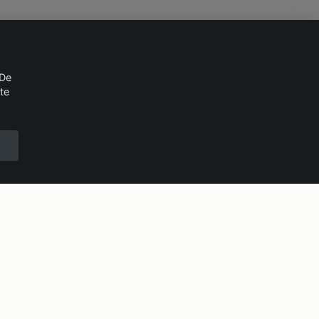
 De
te