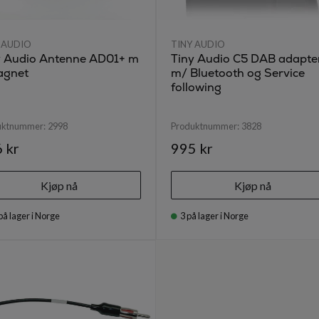
 AUDIO
TINY AUDIO
y Audio Antenne AD01+ m
Tiny Audio C5 DAB adapte
agnet
m/ Bluetooth og Service
following
uktnummer:
2998
Produktnummer:
3828
 kr
995 kr
Kjøp nå
Kjøp nå
på lager i Norge
3
på lager i Norge