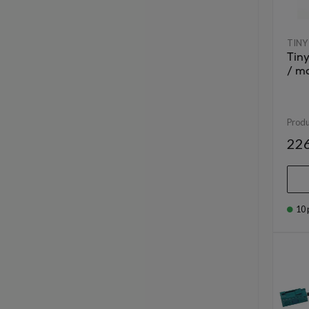
TINY
Tin
/ m
Prod
226
10