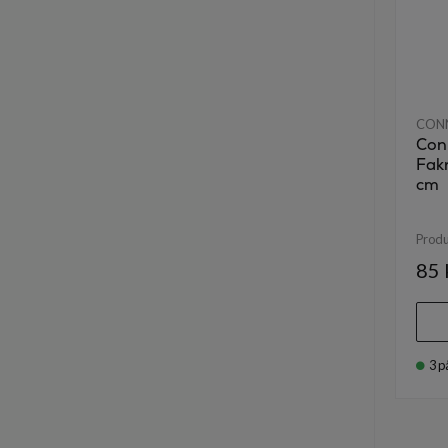
CON
Con
Fakr
cm
Prod
85 
3
p