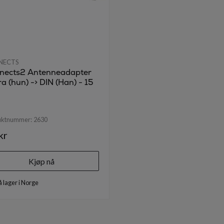
NECTS
nects2 Antenneadapter
a (hun) -> DIN (Han) - 15
uktnummer:
2630
kr
Kjøp nå
å lager i Norge