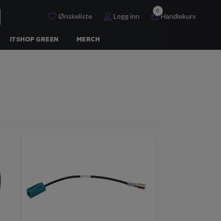
0
Ønskeliste
Logg inn
Handlekurv
ITSHOP GREEN
MERCH