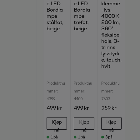
e LED
e LED
klemme
Bordla
Bordla
-lys,
mpe
mpe
4000 K,
stålfot,
trefot,
200 lm,
beige
beige
360°
fleksibel
hals, 3-
trinns
lysstyrk
e, touch,
hvit
Produktnu
Produktnu
Produktnu
mmer:
mmer:
mmer:
4399
4400
7603
499 kr
499 kr
259 kr
Kjøp
Kjøp
Kjøp
nå
nå
nå
1
på
1
på
3
på