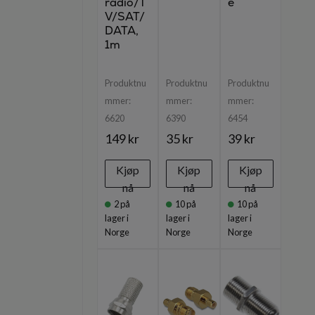
radio/T
e
V/SAT/
DATA,
1m
Produktnu
Produktnu
Produktnu
mmer:
mmer:
mmer:
6620
6390
6454
149 kr
35 kr
39 kr
Kjøp
Kjøp
Kjøp
nå
nå
nå
2
på
10
på
10
på
lager i
lager i
lager i
Norge
Norge
Norge