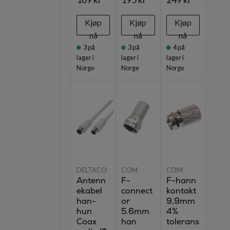
Kjøp
Kjøp
Kjøp
nå
nå
nå
3
på
3
på
4
på
lager i
lager i
lager i
Norge
Norge
Norge
DELTACO
COM
COM
Antenn
F-
F-hann
ekabel
connect
kontakt
han-
or
9,9mm
hun
5.6mm
4%
Coax
han
tolerans