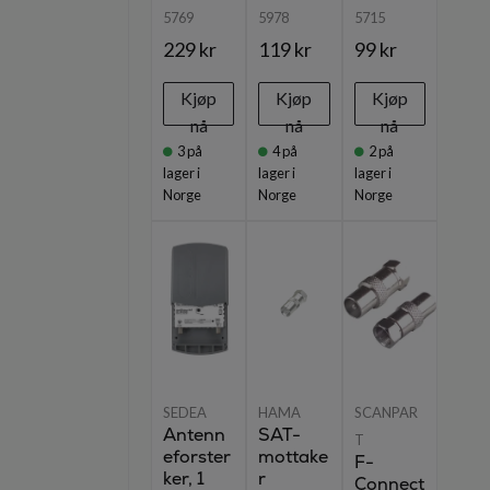
5769
5978
5715
229 kr
119 kr
99 kr
Kjøp
Kjøp
Kjøp
nå
nå
nå
3
på
4
på
2
på
lager i
lager i
lager i
Norge
Norge
Norge
SEDEA
HAMA
SCANPAR
Antenn
SAT-
T
eforster
mottake
F-
ker, 1
r
Connect