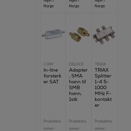
lager i
lager i
lager i
Norge
Norge
Norge
COM
DELOCK
TRIAX
In-line
Adapter
TRIAX
forsterk
, SMA
Splitter
er SAT
hann til
1-4 5-
SMB
1000
hann,
MHz F-
1stk
kontakt
er
Produktnu
Produktnu
Produktnu
mmer:
mmer:
mmer: