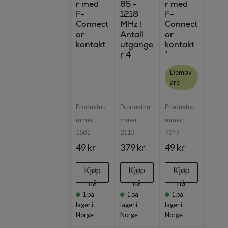
r med
85 -
r med
F-
1218
F-
Connect
MHz |
Connect
or
Antall
or
kontakt
utgange
kontakt
r 4
*
Demov
are
Produktnu
Produktnu
Produktnu
mmer:
mmer:
mmer:
1501
2113
7047
49 kr
379 kr
49 kr
Kjøp
Kjøp
Kjøp
nå
nå
nå
1
på
1
på
1
på
lager i
lager i
lager i
Norge
Norge
Norge