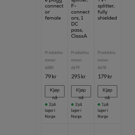
connect
F-
splitter,
or
connect
fully
female
ors, 1
shielded
DC
pass,
ClassA
Produktnu
Produktnu
Produktnu
mmer:
mmer:
mmer:
6680
6679
6678
79 kr
295 kr
179 kr
Kjøp
Kjøp
Kjøp
nå
nå
nå
2
på
2
på
1
på
lager i
lager i
lager i
Norge
Norge
Norge