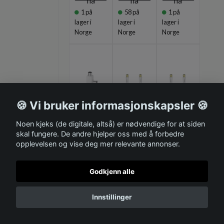
nå
nå
nå
1
på
58
på
1
på
lager i
lager i
lager i
Norge
Norge
Norge
🍪 Vi bruker informasjonskapsler 🍪
Noen kjeks (de digitale, altså) er nødvendige for at siden
HAMA
HAMA
HAMA
skal fungere. De andre hjelper oss med å forbedre
Antenn
Antenn
Antenn
opplevelsen og vise deg mer relevante annonser.
ekontak
ekabel
ekabel
t T-
SAT
SAT
Kontakt
120dB
120dB
Godkjenn alle
Koax 1 x
F-Plug-
F-Plug-
Hann -
F-plug
F-plug
Innstillinger
2 x
Vit 3m
Vit 1.5m
Hunn