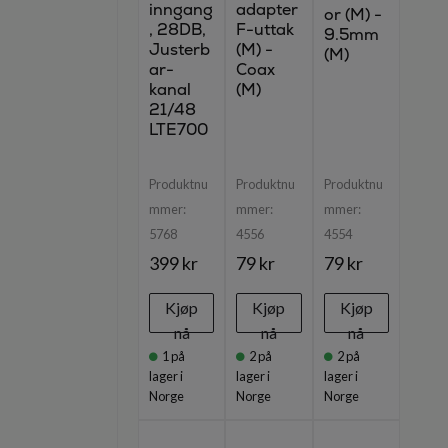
inngang
adapter
or (M) -
, 28DB,
F-uttak
9.5mm
Justerb
(M) -
(M)
ar-
Coax
kanal
(M)
21/48
LTE700
Produktnu
Produktnu
Produktnu
mmer:
mmer:
mmer:
5768
4556
4554
399 kr
79 kr
79 kr
Kjøp
Kjøp
Kjøp
nå
nå
nå
1
på
2
på
2
på
lager i
lager i
lager i
Norge
Norge
Norge