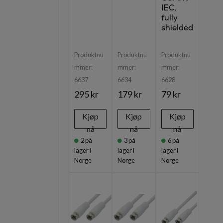
IEC,
fully
shielded
Produktnu
Produktnu
Produktnu
mmer:
mmer:
mmer:
6637
6634
6628
295 kr
179 kr
79 kr
Kjøp
Kjøp
Kjøp
nå
nå
nå
2
på
3
på
6
på
lager i
lager i
lager i
Norge
Norge
Norge