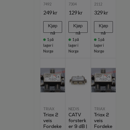
7492
7304
2112
249 kr
129 kr
329 kr
Kjøp
Kjøp
Kjøp
nå
nå
nå
1
på
1
på
1
på
lager i
lager i
lager i
Norge
Norge
Norge
TRIAX
NEDIS
TRIAX
Triax 2
CATV
Triax 2
veis
forsterk
veis
Fordeke
er 9 dB |
Fordeke