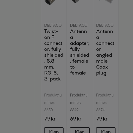
DELTACO
DELTACO
DELTACO
Twist-
Antenn
Antenn
on F
a
a
connect
adapter,
connect
or, fully
fully
or
shielded
shielded
angled
, 6.8
, female
male
mm,
to
Coax
RG-6,
female
plug
2-pack
Produktnu
Produktnu
Produktnu
mmer:
mmer:
mmer:
6650
6649
6674
79 kr
69 kr
79 kr
Kjøp
Kjøp
Kjøp