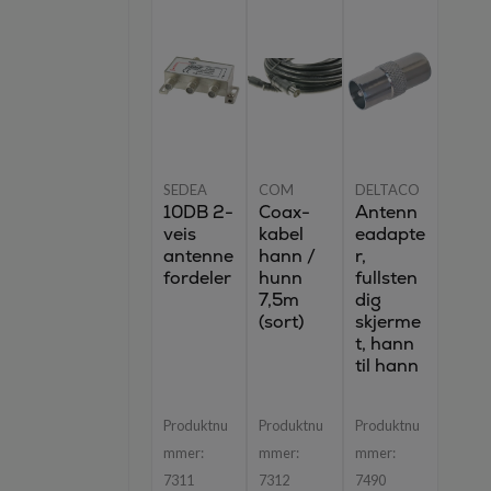
SEDEA
COM
DELTACO
10DB 2-
Coax-
Antenn
veis
kabel
eadapte
antenne
hann /
r,
fordeler
hunn
fullsten
7,5m
dig
(sort)
skjerme
t, hann
til hann
Produktnu
Produktnu
Produktnu
mmer:
mmer:
mmer:
7311
7312
7490