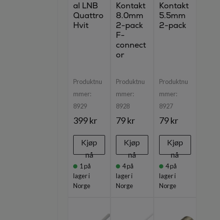
al LNB
Kontakt
Kontakt
Quattro
8.0mm
5.5mm
Hvit
2-pack
2-pack
F-
connect
or
Produktnu
Produktnu
Produktnu
mmer:
mmer:
mmer:
8929
8928
8927
399 kr
79 kr
79 kr
Kjøp
Kjøp
Kjøp
nå
nå
nå
1
på
4
på
4
på
lager i
lager i
lager i
Norge
Norge
Norge