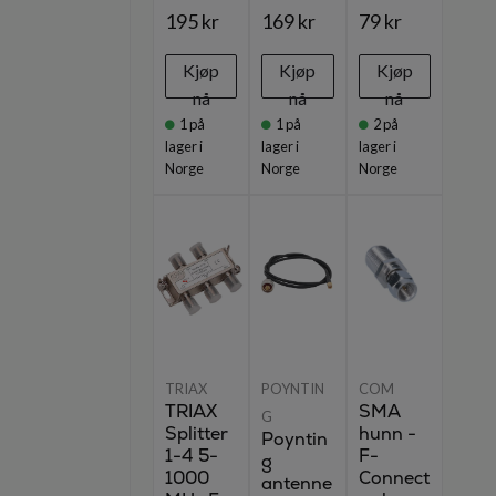
195 kr
169 kr
79 kr
Kjøp
Kjøp
Kjøp
nå
nå
nå
1
på
1
på
2
på
lager i
lager i
lager i
Norge
Norge
Norge
TRIAX
POYNTIN
COM
TRIAX
SMA
G
Splitter
hunn -
Poyntin
1-4 5-
F-
g
1000
Connect
antenne