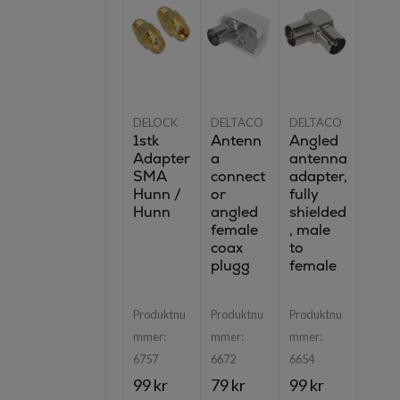
DELOCK
DELTACO
DELTACO
1stk
Antenn
Angled
Adapter
a
antenna
SMA
connect
adapter,
Hunn /
or
fully
Hunn
angled
shielded
female
, male
coax
to
plugg
female
Produktnu
Produktnu
Produktnu
mmer:
mmer:
mmer:
6757
6672
6654
99 kr
79 kr
99 kr