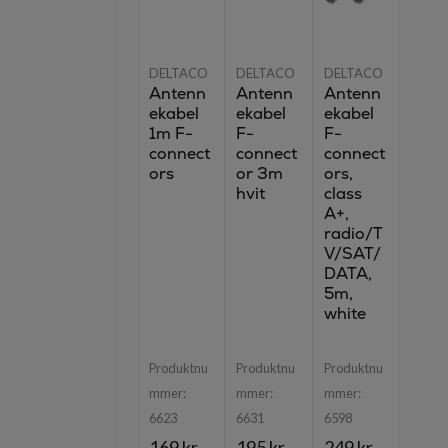
DELTACO
DELTACO
DELTACO
Antenn
Antenn
Antenn
ekabel
ekabel
ekabel
1m F-
F-
F-
connect
connect
connect
ors
or 3m
ors,
hvit
class
A+,
radio/T
V/SAT/
DATA,
5m,
white
Produktnu
Produktnu
Produktnu
mmer:
mmer:
mmer:
6623
6631
6598
169 kr
195 kr
249 kr