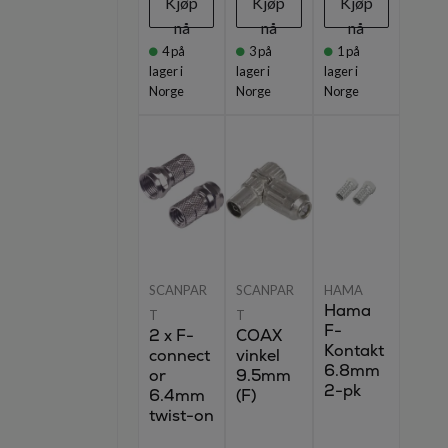
Kjøp
Kjøp
Kjøp
nå
nå
nå
4
på
3
på
1
på
lager i
lager i
lager i
Norge
Norge
Norge
SCANPAR
SCANPAR
HAMA
Hama
T
T
F-
2 x F-
COAX
Kontakt
connect
vinkel
6.8mm
or
9.5mm
2-pk
6.4mm
(F)
twist-on