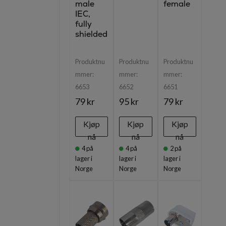
male
female
IEC,
fully
shielded
Produktnu
Produktnu
Produktnu
mmer:
mmer:
mmer:
6653
6652
6651
79 kr
95 kr
79 kr
Kjøp
Kjøp
Kjøp
nå
nå
nå
4
på
4
på
2
på
lager i
lager i
lager i
Norge
Norge
Norge