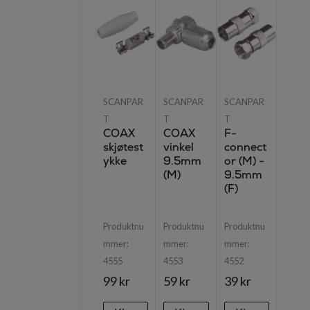
SCANPAR
SCANPAR
SCANPAR
T
T
T
COAX
COAX
F-
skjøtest
vinkel
connect
ykke
9.5mm
or (M) -
(M)
9.5mm
(F)
Produktnu
Produktnu
Produktnu
mmer:
mmer:
mmer:
4555
4553
4552
99 kr
59 kr
39 kr