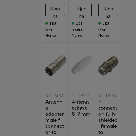
Kjøp
Kjøp
Kjøp
nå
nå
nå
1
på
1
på
3
på
lager i
lager i
lager i
Norge
Norge
Norge
DELTACO
DELTACO
DELTACO
Antenn
Antenn
F-
a
eskøyt,
connect
adapter
6-7 mm
or, fully
male f
shielded
connect
, female
or to
to