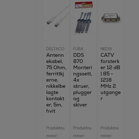
DELTACO
FUBA
NEDIS
Antenn
DDS
CATV
ekabel,
870
forsterk
75 Ohm,
Monteri
er 12 dB
ferrittkj
ngssett,
| 85 -
erne,
4x
1218
nikkelbe
skruer,
MHz 2
lagte
plugger
utgange
kontakt
og
r
er, 5m,
skiver
hvit
Produktnu
Produktnu
Produktnu
mmer:
mmer:
mmer: