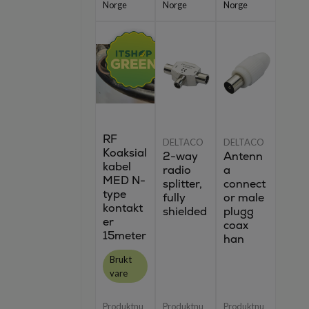
Norge
Norge
Norge
RF
DELTACO
DELTACO
Koaksial
2-way
Antenn
kabel
radio
a
MED N-
splitter,
connect
type
fully
or male
kontakt
shielded
plugg
er
coax
15meter
han
Brukt
vare
Produktnu
Produktnu
Produktnu