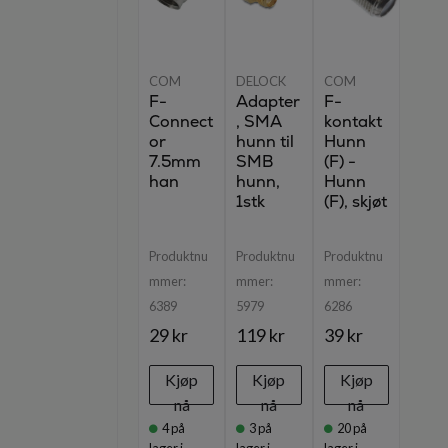
COM
DELOCK
COM
F-
Adapter
F-
Connect
, SMA
kontakt
or
hunn til
Hunn
7.5mm
SMB
(F) -
han
hunn,
Hunn
1stk
(F), skjøt
Produktnu
Produktnu
Produktnu
mmer:
mmer:
mmer:
6389
5979
6286
29 kr
119 kr
39 kr
Kjøp
Kjøp
Kjøp
nå
nå
nå
4
på
3
på
20
på