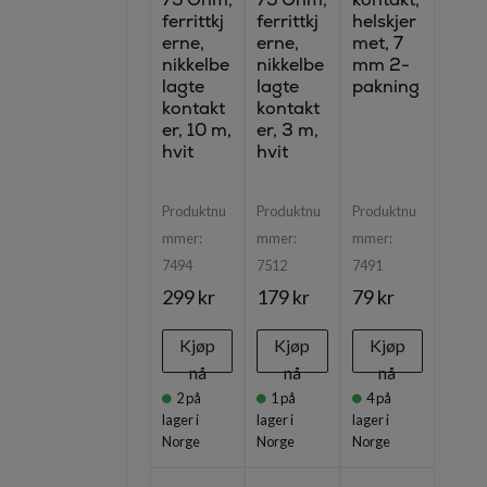
ferrittkj
ferrittkj
helskjer
erne,
erne,
met, 7
nikkelbe
nikkelbe
mm 2-
lagte
lagte
pakning
kontakt
kontakt
er, 10 m,
er, 3 m,
hvit
hvit
Produktnu
Produktnu
Produktnu
mmer:
mmer:
mmer:
7494
7512
7491
299 kr
179 kr
79 kr
Kjøp
Kjøp
Kjøp
nå
nå
nå
2
på
1
på
4
på
lager i
lager i
lager i
Norge
Norge
Norge