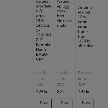
Antenn
Antenn
T
efordele
eplugg
Antenn
r, 8
coax
ekabel
uttak,
han
10m
12,5-
vinkelko
coax -
19,5DB,
ntakt
coax
5-
han -
1218MH
hun
Z, F-
100Hz
Kontakt
shielded
Hunn
BAB8-
01P
Produktnu
Produktnu
Produktnu
mmer:
mmer:
mmer:
4365
3607
3699
499 kr
39 kr
195 kr
Kjøp
Kjøp
Kjøp