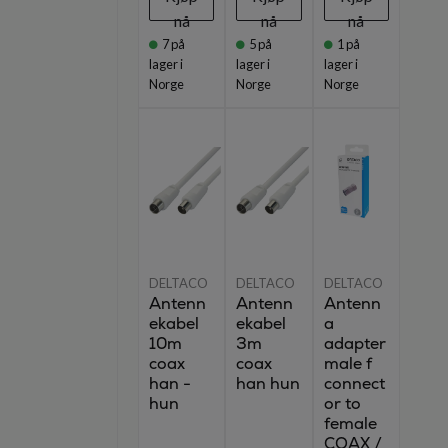
nå
nå
nå
7
på
5
på
1
på
lager i
lager i
lager i
Norge
Norge
Norge
DELTACO
DELTACO
DELTACO
Antenn
Antenn
Antenn
ekabel
ekabel
a
10m
3m
adapter
coax
coax
male f
han -
han hun
connect
hun
or to
female
COAX /