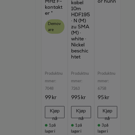
MHz F-
or hunn
kabel
kontakt
10m
er *
HDF195
· N (M)
Demov
zu SMA
are
(M) ·
white ·
Nickel
beschic
htet
Produktnu
Produktnu
Produktnu
mmer:
mmer:
mmer:
7048
7263
6758
99 kr
995 kr
95 kr
Kjøp
Kjøp
Kjøp
nå
nå
nå
1
på
1
på
3
på
lager i
lager i
lager i