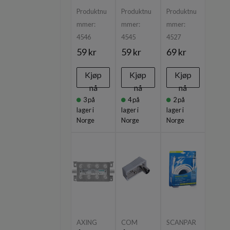
Produktnu
Produktnu
Produktnu
mmer:
mmer:
mmer:
4546
4545
4527
59 kr
59 kr
69 kr
Kjøp
Kjøp
Kjøp
nå
nå
nå
3
på
4
på
2
på
lager i
lager i
lager i
Norge
Norge
Norge
AXING
COM
SCANPAR