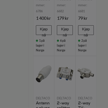
mmer:
mmer:
mmer:
6786
6682
6681
1 400 kr
179 kr
79 kr
Kjøp
Kjøp
Kjøp
nå
nå
nå
1
på
6
på
2
på
lager i
lager i
lager i
Norge
Norge
Norge
DELTACO
DELTACO
DELTACO
Antenn
2-way
2-way
e plugg
splitter,
TV-