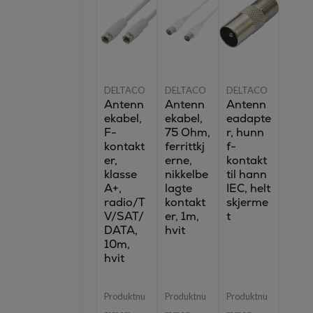
DELTACO
DELTACO
DELTACO
Antenn
Antenn
Antenn
ekabel,
ekabel,
eadapte
F-
75 Ohm,
r, hunn
kontakt
ferrittkj
f-
er,
erne,
kontakt
klasse
nikkelbe
til hann
A+,
lagte
IEC, helt
radio/T
kontakt
skjerme
V/SAT/
er, 1m,
t
DATA,
hvit
10m,
hvit
Produktnu
Produktnu
Produktnu