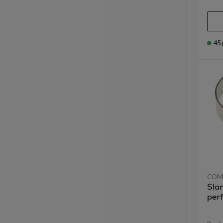
45
COM
Sla
perf