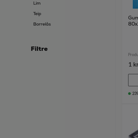
Lim
Teip
Gumm
80x
Borrelås
Filtre
Prod
1 k
23