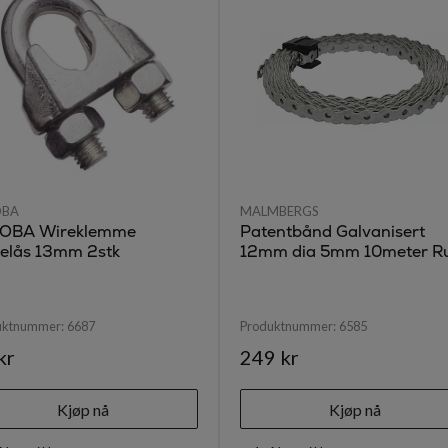
OBA
MALMBERGS
OBA Wireklemme
Patentbånd Galvanisert
lelås 13mm 2stk
12mm dia 5mm 10meter Ru
uktnummer:
6687
Produktnummer:
6585
kr
249 kr
Kjøp nå
Kjøp nå