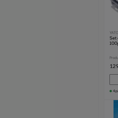
YAT
Set 
100
Prod
129
4
p