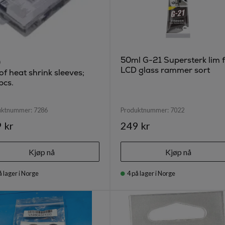
50ml G-21 Supersterk lim 
O
LCD glass rammer sort
of heat shrink sleeves;
pcs.
uktnummer:
7286
Produktnummer:
7022
 kr
249 kr
Kjøp nå
Kjøp nå
å lager i Norge
4
på lager i Norge