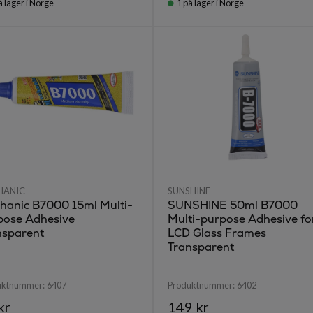
å lager i Norge
1
på lager i Norge
HANIC
SUNSHINE
hanic B7000 15ml Multi-
SUNSHINE 50ml B7000
pose Adhesive
Multi-purpose Adhesive fo
nsparent
LCD Glass Frames
Transparent
uktnummer:
6407
Produktnummer:
6402
kr
149 kr