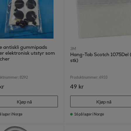
e antiskli gummipads
3M
r elektronisk utstyr som
Hang-Tab Scotch 1075Del 
tcher
stk)
uktnummer:
8292
Produktnummer:
6933
kr
49 kr
Kjøp nå
Kjøp nå
å lager i Norge
16
på lager i Norge