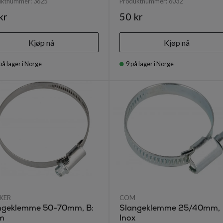
uktnummer:
3625
Produktnummer:
6032
kr
50 kr
Kjøp nå
Kjøp nå
på lager i Norge
9
på lager i Norge
KER
COM
ngeklemme 50-70mm, B:
Slangeklemme 25/40mm,
m
Inox