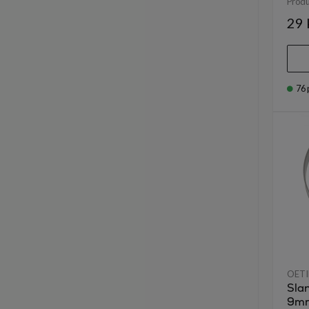
Prod
29 
76
OETI
Sla
9m