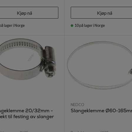
Kjøp nå
Kjøp nå
på lager i Norge
10
på lager i Norge
NEDCO
ngeklemme 20/32mm -
Slangeklemme Ø60-165
ekt til festing av slanger