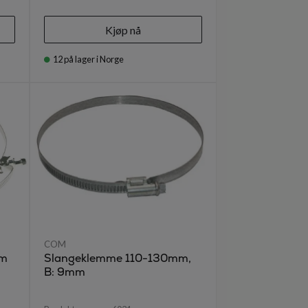
Kjøp nå
12
på lager i Norge
COM
mm
Slangeklemme 110-130mm,
B: 9mm