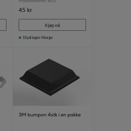
Produktnummer:
6031
45 kr
Kjøp nå
10
på lager i Norge
3M bumpon 4stk i en pakke