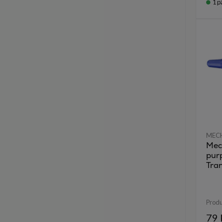
1
p
MEC
Mec
pur
Tra
Prod
79 