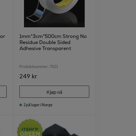
for
1mm*3cm*500cm Strong No
Residue Double Sided
Adhesive Transparent
Produktnummer:
7021
249 kr
Kjøp nå
2
på lager i Norge