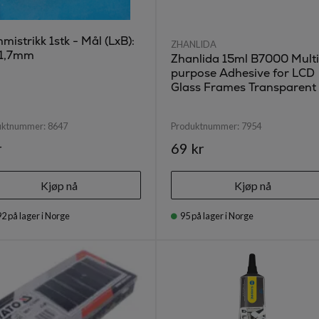
istrikk 1stk - Mål (LxB):
ZHANLIDA
1,7mm
Zhanlida 15ml B7000 Multi
purpose Adhesive for LCD
Glass Frames Transparent
uktnummer:
8647
Produktnummer:
7954
r
69 kr
Kjøp nå
Kjøp nå
92
på lager i Norge
95
på lager i Norge