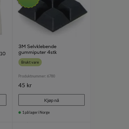
3M Selvklebende
gummiputer 4stk
(10
Brukt vare
Produktnummer:
6780
45 kr
Kjøp nå
1
på lager i Norge