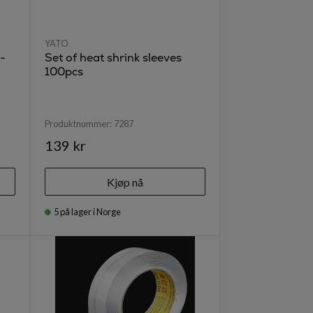
YATO
-
Set of heat shrink sleeves
100pcs
Produktnummer:
7287
139 kr
Kjøp nå
5
på lager i Norge