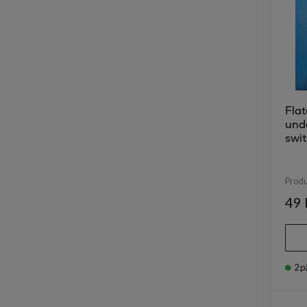
Flat
unde
swi
Prod
49 
2
p