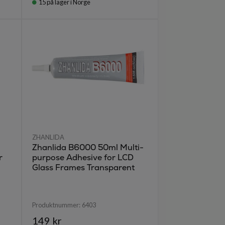
15
på lager i Norge
ZHANLIDA
Zhanlida B6000 50ml Multi-
r
purpose Adhesive for LCD
Glass Frames Transparent
Produktnummer:
6403
149 kr