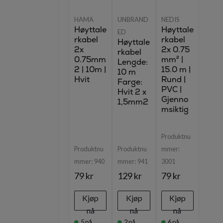
HAMA
UNBRAND
NEDIS
Høyttale
Høyttale
ED
rkabel
rkabel
Høyttale
2x
2x 0.75
rkabel
0.75mm
mm² |
Lengde:
2 | 10m |
15.0 m |
10 m
Hvit
Rund |
Farge:
PVC |
Hvit 2 x
Gjenno
1,5mm2
msiktig
Produktnu
Produktnu
Produktnu
mmer:
mmer:
940
mmer:
941
3001
79 kr
129 kr
79 kr
Kjøp
Kjøp
Kjøp
nå
nå
nå
5
på
2
på
6
på