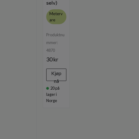
selv)
Meterv
are
Produktnu
mmer:
4870
30 kr
Kjøp
nå
20
på
lager i
Norge