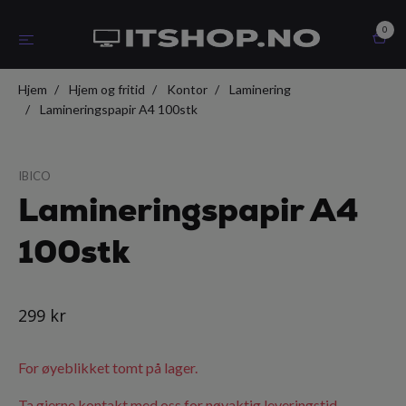
0
Hjem
Hjem og fritid
Kontor
Laminering
Lamineringspapir A4 100stk
IBICO
Lamineringspapir A4
100stk
299 kr
For øyeblikket tomt på lager.
Ta gjerne kontakt med oss for nøyaktig leveringstid