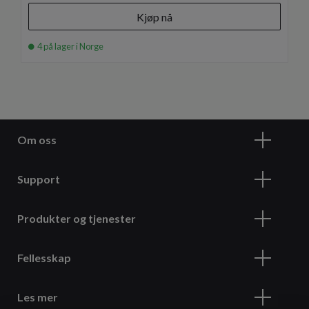
Kjøp nå
4 på lager i Norge
Om oss
Support
Produkter og tjenester
Fellesskap
Les mer