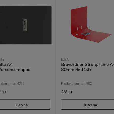
LTE
ELBA
elte A4
Brevordner Strong-Line A
fersansemappe
80mm Rød 1stk
uktnummer:
4380
Produktnummer:
902
 kr
49 kr
Kjøp nå
Kjøp nå