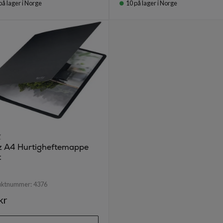
på lager i Norge
10
på lager i Norge
Z
tz A4 Hurtigheftemappe
t
uktnummer:
4376
kr