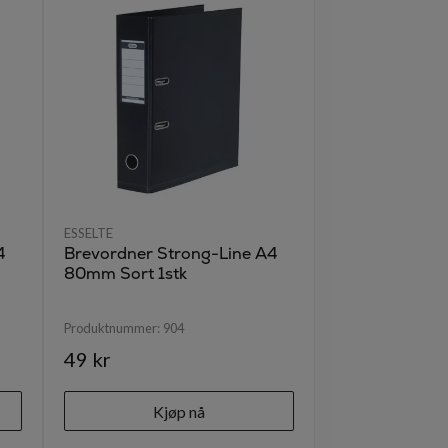
ESSELTE
4
Brevordner Strong-Line A4
80mm Sort 1stk
Produktnummer:
904
49 kr
Kjøp nå