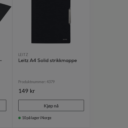
LEITZ
-
Leitz A4 Solid strikkmappe
Produktnummer:
4379
149 kr
Kjøp nå
10
på lager i Norge