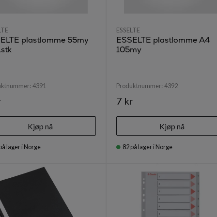
LTE
ESSELTE
ELTE plastlomme 55my
ESSELTE plastlomme A4
stk
105my
uktnummer:
4391
Produktnummer:
4392
r
7 kr
Kjøp nå
Kjøp nå
på lager i Norge
82
på lager i Norge