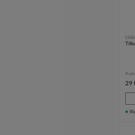
ESSE
Til
Prod
29 
50