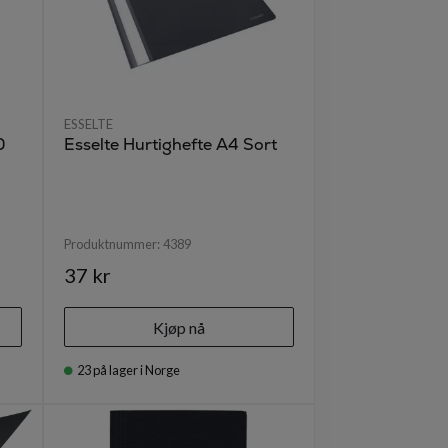
ESSELTE
0
Esselte Hurtighefte A4 Sort
Produktnummer:
4389
37 kr
Kjøp nå
23
på lager i Norge