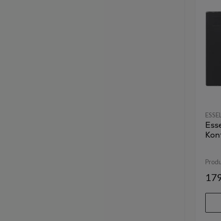
ESSE
Ess
Kon
Prod
179