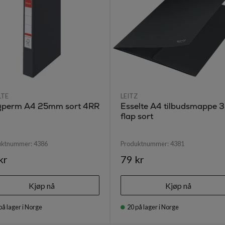
LTE
LEITZ
gperm A4 25mm sort 4RR
Esselte A4 tilbudsmappe 3
flap sort
uktnummer:
4386
Produktnummer:
4381
kr
79 kr
Kjøp nå
Kjøp nå
på lager i Norge
20
på lager i Norge