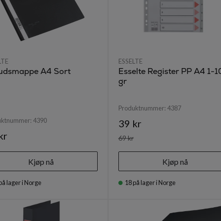
LTE
ESSELTE
budsmappe A4 Sort
Esselte Register PP A4 1-1
gr
Produktnummer:
4387
uktnummer:
4390
39 kr
kr
69 kr
Kjøp nå
Kjøp nå
på lager i Norge
18
på lager i Norge