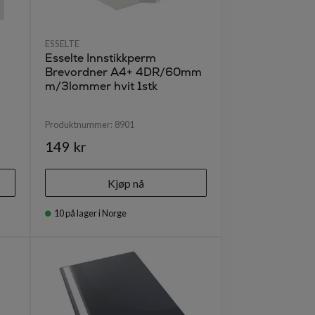
ESSELTE
Esselte Innstikkperm
Brevordner A4+ 4DR/60mm
m/3lommer hvit 1stk
Produktnummer:
8901
149 kr
Kjøp nå
10
på lager i Norge