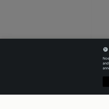
🍪
Noe
and
ann