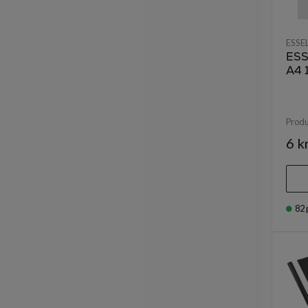
ESSE
ESS
A4 1
Prod
6 k
82