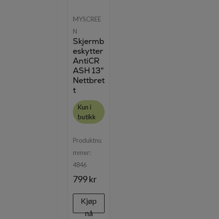
MYSCREE
N
Skjermb
eskytter
AntiCR
ASH 13"
Nettbret
t
Kun i
butikk
Produktnu
mmer:
4846
799 kr
Kjøp
nå