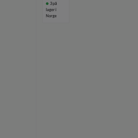
3
på
lager i
Norge