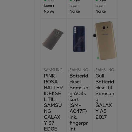
lager i
lager i
lager i
Norge
Norge
Norge
SAMSUNG
SAMSUNG
SAMSUNG
PINK
Batterid
Gull
ROSA
eksel
Batterid
BATTER
Samsun
eksel til
IDEKSE
g A04s
Samsun
L TIL
sort
g
SAMSU
(SM-
GALAX
NG
A047F)
Y A5
GALAX
ink.
2017
Y S7
fingerpr
EDGE
int