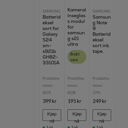
Kameral
SAMSUNG
SAMSUNG
inseglas
Batterid
Samsun
s modul
eksel
g Note
for
sort for
9
samsun
Galaxy
Batterid
g s21
S24
eksel
ultra
sm-
sort ink.
s921b
tape.
Brukt
GH82-
vare
33101A
Produktnu
Produktnu
Produktnu
mmer:
mmer:
mmer:
8374
8238
2791
399 kr
195 kr
249 kr
Kjøp
Kjøp
Kjøp
nå
nå
nå
1
på
1
på
1
på