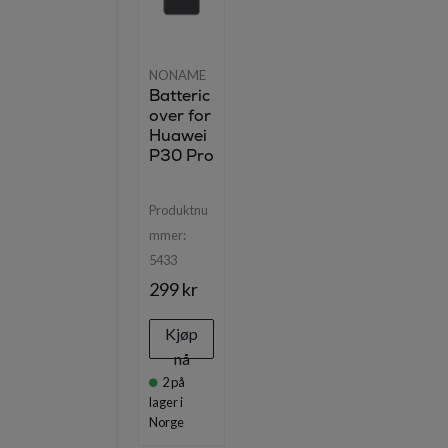
NONAME
Batteric
over for
Huawei
P30 Pro
Produktnu
mmer:
5433
299 kr
Kjøp
nå
2
på
lager i
Norge