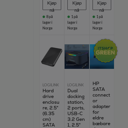
Kjøp
Kjøp
Kjøp
nå
nå
nå
8
på
1
på
1
på
lager i
lager i
lager i
Norge
Norge
Norge
HP
LOGILINK
LOGILINK
SATA
Hard
Dual
connect
drive
docking
or
enclosu
station,
adapter
re, 2.5"
2 ports,
for
(6.35
USB-C
eldre
cm)
3.2 Gen
bæbare
SATA
1, 2.5"