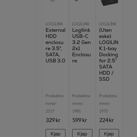
LOGILINK
LOGILINK
LOGILINK
External
Logilink
(Uten
HDD
USB-C
eske)
enclosu
3.2 Gen
LOGILIN
re 3.5",
2x1
K 1-bay
SATA,
Enclosu
Docking
USB 3.0
re
for 2.5”
SATA
HDD /
SSD
Produktnu
Produktnu
Produktnu
mmer:
mmer:
mmer:
2117
1981
1973
329 kr
599 kr
224 kr
Kjøp
Kjøp
Kjøp