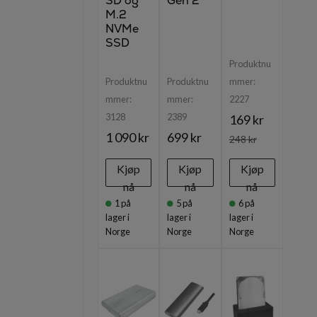
SD og
Gen 2
M.2
NVMe
SSD
Produktnu
Produktnu
Produktnu
mmer:
mmer:
mmer:
2227
3128
2389
169 kr
1 090 kr
699 kr
248 kr
Kjøp
Kjøp
Kjøp
nå
nå
nå
1
på
5
på
6
på
lager i
lager i
lager i
Norge
Norge
Norge