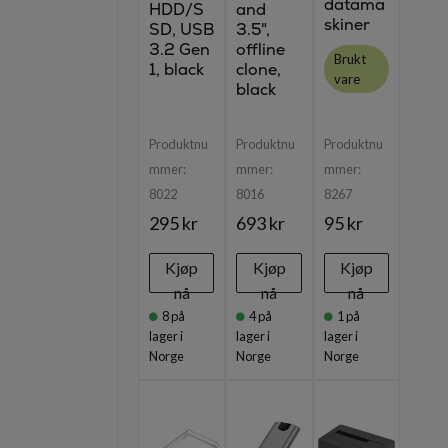
datama
HDD/S
and
skiner
SD, USB
3.5",
3.2 Gen
offline
Brukt
1, black
clone,
vare
black
Produktnu
Produktnu
Produktnu
mmer:
mmer:
mmer:
8022
8016
8267
295 kr
693 kr
95 kr
Kjøp
Kjøp
Kjøp
nå
nå
nå
8
på
4
på
1
på
lager i
lager i
lager i
Norge
Norge
Norge