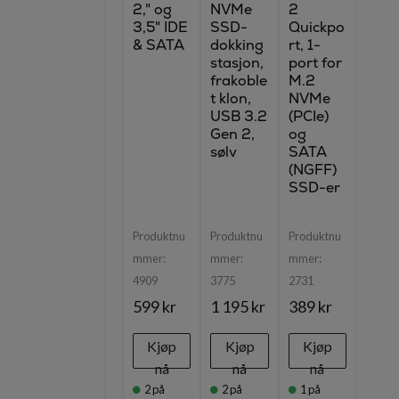
2," og
NVMe
2
3,5" IDE
SSD-
Quickpo
& SATA
dokking
rt, 1-
stasjon,
port for
frakoble
M.2
t klon,
NVMe
USB 3.2
(PCIe)
Gen 2,
og
sølv
SATA
(NGFF)
SSD-er
Produktnu
Produktnu
Produktnu
mmer:
mmer:
mmer:
4909
3775
2731
599 kr
1 195 kr
389 kr
Kjøp
Kjøp
Kjøp
nå
nå
nå
2
på
2
på
1
på