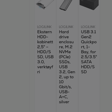
LOGILINK
LOGILINK
LOGILINK
Ekstern
Hard
USB 3.1
HDD-
drive
Gen2
kabinett
enclosu
Quickpo
2,5" –
re, M.2
rt, 1-
HDD/S
NVMe
Bay, for
SD, USB
(PCIe)
2.5/3.5"
3.0,
SSDs,
SATA
verktøyf
USB
HDD/S
ri
3.2, Gen
SD
2, up to
10
Gbit/s,
USB-
A+C,
silver