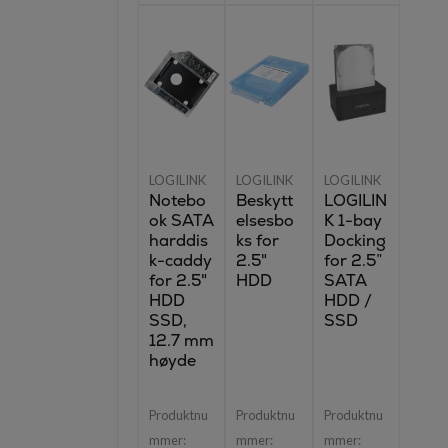
LOGILINK
LOGILINK
LOGILINK
Notebo
Beskytt
LOGILIN
ok SATA
elsesbo
K 1-bay
harddis
ks for
Docking
k-caddy
2.5"
for 2.5”
for 2.5"
HDD
SATA
HDD
HDD /
SSD,
SSD
12.7 mm
høyde
Produktnu
Produktnu
Produktnu
mmer:
mmer:
mmer: