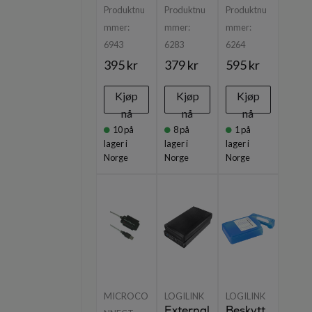
Produktnu
Produktnu
Produktnu
mmer:
mmer:
mmer:
6943
6283
6264
395 kr
379 kr
595 kr
Kjøp
Kjøp
Kjøp
nå
nå
nå
10
på
8
på
1
på
lager i
lager i
lager i
Norge
Norge
Norge
MICROCO
LOGILINK
LOGILINK
External
Beskytt