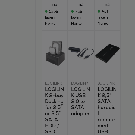
nå
nå
nå
15
på
7
på
4
på
lager i
lager i
lager i
Norge
Norge
Norge
LOGILINK
LOGILINK
LOGILINK
LOGILIN
LOGILIN
LOGILIN
K 2-bay
K USB
K 2,5"
Docking
2.0 to
SATA
for 2.5”
SATA
harddis
or 3.5”
adapter
k
SATA
ramme
HDD /
med
SSD
USB