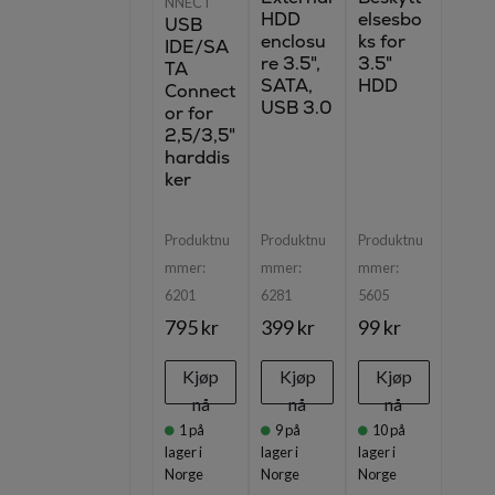
NNECT
HDD
elsesbo
USB
enclosu
ks for
IDE/SA
re 3.5",
3.5"
TA
SATA,
HDD
Connect
USB 3.0
or for
2,5/3,5"
harddis
ker
Produktnu
Produktnu
Produktnu
mmer:
mmer:
mmer:
6201
6281
5605
795 kr
399 kr
99 kr
Kjøp
Kjøp
Kjøp
nå
nå
nå
1
på
9
på
10
på
lager i
lager i
lager i
Norge
Norge
Norge