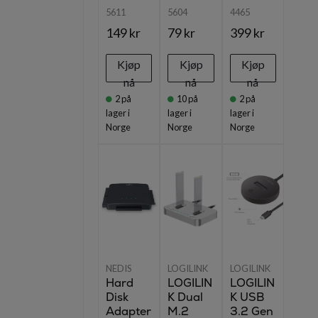
5611
5604
4465
149 kr
79 kr
399 kr
Kjøp
Kjøp
Kjøp
nå
nå
nå
2
på
10
på
2
på
lager i
lager i
lager i
Norge
Norge
Norge
NEDIS
LOGILINK
LOGILINK
Hard
LOGILIN
LOGILIN
Disk
K Dual
K USB
Adapter
M.2
3.2 Gen