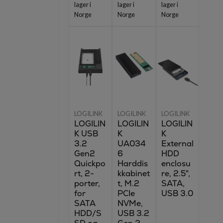
lager i
lager i
lager i
Norge
Norge
Norge
LOGILINK
LOGILINK
LOGILINK
LOGILIN
LOGILIN
LOGILIN
K USB
K
K
3.2
UA034
External
Gen2
6
HDD
Quickpo
Harddis
enclosu
rt, 2-
kkabinet
re, 2.5",
porter,
t, M.2
SATA,
for
PCIe
USB 3.0
SATA
NVMe,
HDD/S
USB 3.2