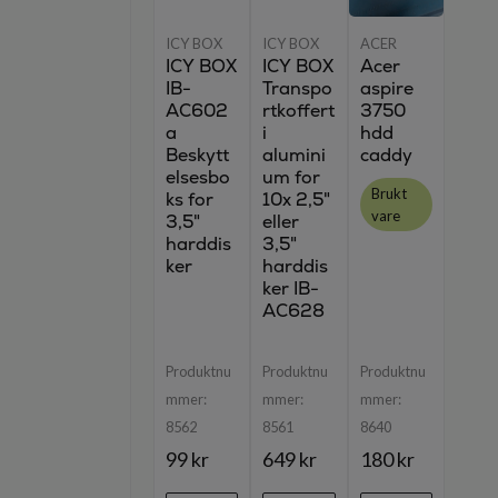
ICY BOX
ICY BOX
ACER
ICY BOX
ICY BOX
Acer
IB-
Transpo
aspire
AC602
rtkoffert
3750
a
i
hdd
Beskytt
alumini
caddy
elsesbo
um for
Brukt
ks for
10x 2,5"
vare
3,5"
eller
harddis
3,5"
ker
harddis
ker IB-
AC628
Produktnu
Produktnu
Produktnu
mmer:
mmer:
mmer:
8562
8561
8640
99 kr
649 kr
180 kr