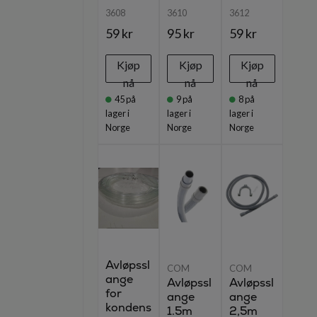
3608
3610
3612
59 kr
95 kr
59 kr
Kjøp
Kjøp
Kjøp
nå
nå
nå
45
på
9
på
8
på
lager i
lager i
lager i
Norge
Norge
Norge
Avløpssl
COM
COM
ange
Avløpssl
Avløpssl
for
ange
ange
kondens
1.5m
2,5m