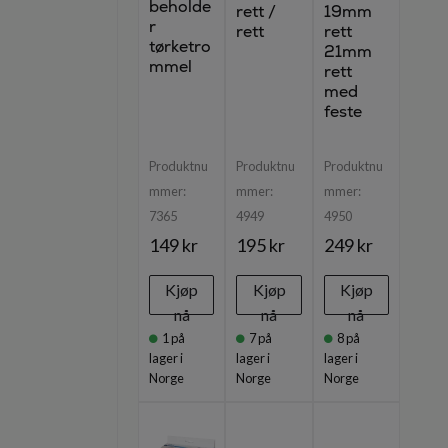
beholde
rett /
19mm
r
rett
rett
tørketro
21mm
mmel
rett
med
feste
Produktnu
Produktnu
Produktnu
mmer:
mmer:
mmer:
7365
4949
4950
149 kr
195 kr
249 kr
Kjøp
Kjøp
Kjøp
nå
nå
nå
1
på
7
på
8
på
lager i
lager i
lager i
Norge
Norge
Norge