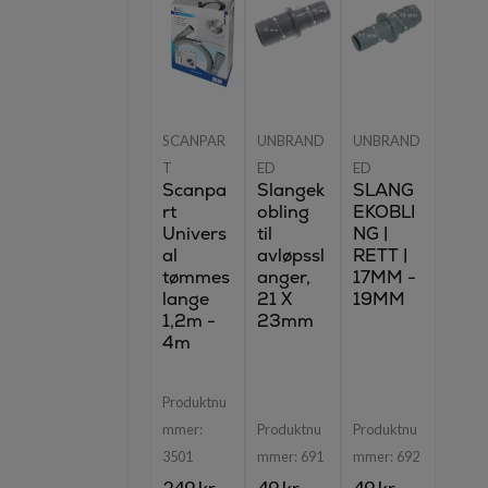
SCANPAR
UNBRAND
UNBRAND
T
ED
ED
Scanpa
Slangek
SLANG
rt
obling
EKOBLI
Univers
til
NG |
al
avløpssl
RETT |
tømmes
anger,
17MM -
lange
21 X
19MM
1,2m -
23mm
4m
Produktnu
mmer:
Produktnu
Produktnu
3501
mmer:
691
mmer:
692