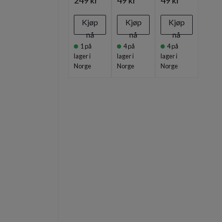
249 kr
49 kr
49 kr
Kjøp
Kjøp
Kjøp
nå
nå
nå
1
på
4
på
4
på
lager i
lager i
lager i
Norge
Norge
Norge