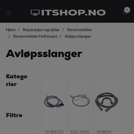
0
Hjem
Reparasjon og deler
Reservedeler
Reservedeler Hvitevare
Avløpsslanger
Avløpsslanger
Katego
rier
Filtre
TP REFLEX
ELECTROL
NORDIC