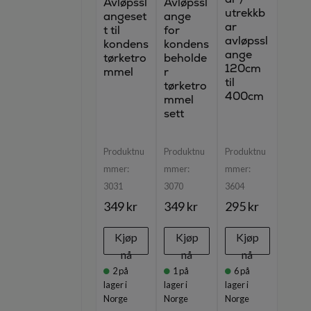
Avløpssl
Avløpssl
utrekkb
angeset
ange
ar
t til
for
avløpssl
kondens
kondens
ange
tørketro
beholde
120cm
mmel
r
til
tørketro
400cm
mmel
sett
Produktnu
Produktnu
Produktnu
mmer:
mmer:
mmer:
3031
3070
3604
349 kr
349 kr
295 kr
Kjøp
Kjøp
Kjøp
nå
nå
nå
2
på
1
på
6
på
lager i
lager i
lager i
Norge
Norge
Norge