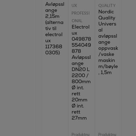
Avløpssl
UX
QUALITY
ange
Nordic
PROFESSI
2,15m
Quality
ONAL
(alterna
Univers
Electrol
tiv til
al
ux
electrol
avløpssl
049878
ux
ange
554049
117368
oppvask
878
0305)
/vaske
Avløpssl
maskin
ange
m/bøyle
DN20 L
, 1,5m
2200 /
800mm
Ø int.
rett
20mm
Ø int.
rett
27mm
Produktnu
Produktnu