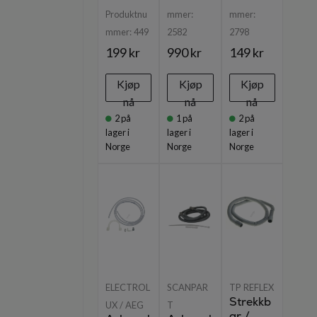
Produktnu
mmer:
mmer:
mmer:
449
2582
2798
199 kr
990 kr
149 kr
Kjøp
Kjøp
Kjøp
nå
nå
nå
2
på
1
på
2
på
lager i
lager i
lager i
Norge
Norge
Norge
ELECTROL
SCANPAR
TP REFLEX
Strekkb
UX / AEG
T
ar /