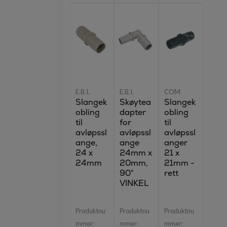
E.B.I.
E.B.I.
COM
Slangek
Skøytea
Slangek
obling
dapter
obling
til
for
til
avløpssl
avløpssl
avløpssl
ange,
ange
anger
24 x
24mm x
21 x
24mm
20mm,
21mm -
90°
rett
VINKEL
Produktnu
Produktnu
Produktnu
mmer:
mmer:
mmer: