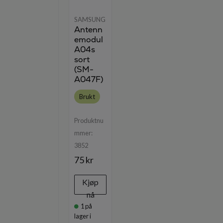
SAMSUNG
Antenn
emodul
A04s
sort
(SM-
A047F)
Brukt
Produktnu
mmer:
3852
75 kr
Kjøp
nå
1
på
lager i