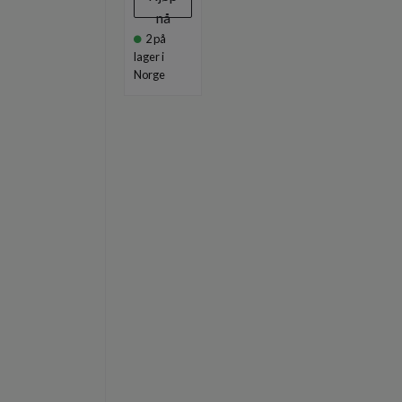
nå
2
på
lager i
Norge