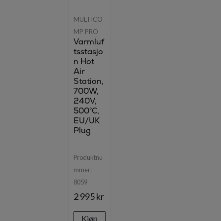
MULTICO
MP PRO
Varmluf
tsstasjo
n Hot
Air
Station,
700W,
240V,
500°C,
EU/UK
Plug
Produktnu
mmer:
8059
2 995 kr
Kjøp