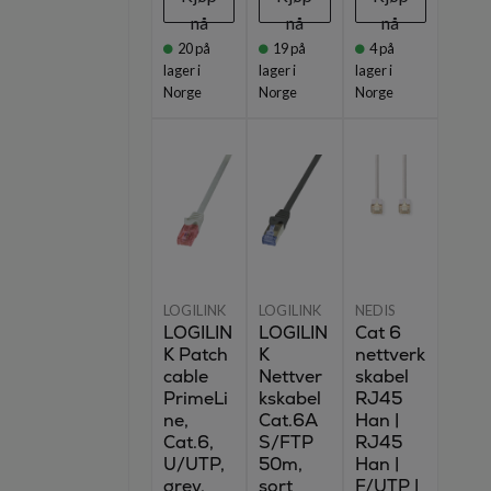
nå
nå
nå
20
på
19
på
4
på
lager i
lager i
lager i
Norge
Norge
Norge
LOGILINK
LOGILINK
NEDIS
LOGILIN
LOGILIN
Cat 6
K Patch
K
nettverk
cable
Nettver
skabel
PrimeLi
kskabel
RJ45
ne,
Cat.6A
Han |
Cat.6,
S/FTP
RJ45
U/UTP,
50m,
Han |
grey,
sort
F/UTP |