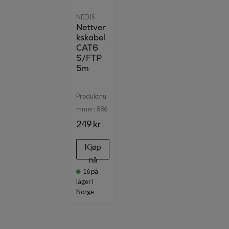
NEDIS
Nettver
kskabel
CAT6
S/FTP
5m
Produktnu
mmer:
886
249 kr
Kjøp
nå
16
på
lager i
Norge