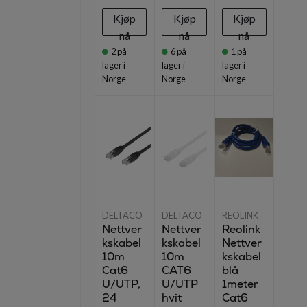
Kjøp
Kjøp
Kjøp
nå
nå
nå
2
på
6
på
1
på
lager i
lager i
lager i
Norge
Norge
Norge
DELTACO
DELTACO
REOLINK
Nettver
Nettver
Reolink
kskabel
kskabel
Nettver
10m
10m
kskabel
Cat6
CAT6
blå
U/UTP,
U/UTP
1meter
24
hvit
Cat6