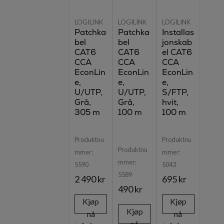
LOGILINK
LOGILINK
LOGILINK
Patchka
Patchka
Installas
bel
bel
jonskab
CAT6
CAT6
el CAT6
CCA
CCA
CCA
EconLin
EconLin
EconLin
e,
e,
e,
U/UTP,
U/UTP,
S/FTP,
Grå,
Grå,
hvit,
305 m
100 m
100 m
Produktnu
Produktnu
Produktnu
mmer:
mmer:
mmer:
5590
5043
5589
2 490 kr
695 kr
490 kr
Kjøp
Kjøp
Kjøp
nå
nå
nå