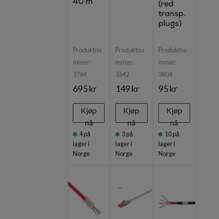
40 m
(red
transp.
plugs)
Produktnu
Produktnu
Produktnu
mmer:
mmer:
mmer:
3764
3542
3804
695 kr
149 kr
95 kr
Kjøp
Kjøp
Kjøp
nå
nå
nå
4
på
3
på
10
på
lager i
lager i
lager i
Norge
Norge
Norge