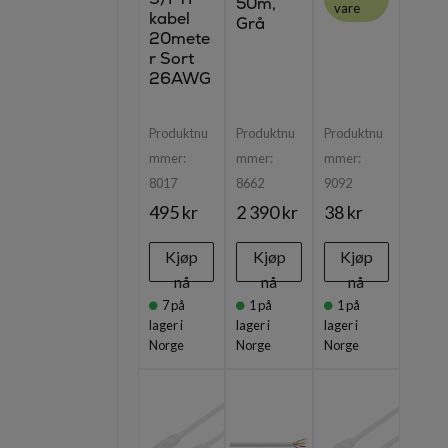
50m,
vare
kabel
Grå
20mete
r Sort
26AWG
Produktnu
Produktnu
Produktnu
mmer:
mmer:
mmer:
8017
8662
9092
495 kr
2 390 kr
38 kr
Kjøp
Kjøp
Kjøp
nå
nå
nå
7
på
1
på
1
på
lager i
lager i
lager i
Norge
Norge
Norge