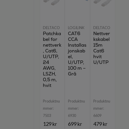
DELTACO
LOGILINK
DELTACO
Patchka
CAT6
Nettver
bel for
CCA
kskabel
nettverk
Installas
15m
, Cat6,
jonskab
Cat6
U/UTP,
el,
hvit
24
U/UTP,
U/UTP
AWG,
100 m –
LSZH,
Grå
0,5 m,
hvit
Produktnu
Produktnu
Produktnu
mmer:
mmer:
mmer:
7503
6930
6609
129 kr
699 kr
479 kr