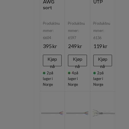
AWG
UTP
sort
Produktnu
Produktnu
Produktnu
mmer:
mmer:
mmer:
6604
6597
6136
395 kr
249 kr
119 kr
Kjøp
Kjøp
Kjøp
nå
nå
nå
2
på
4
på
2
på
lager i
lager i
lager i
Norge
Norge
Norge