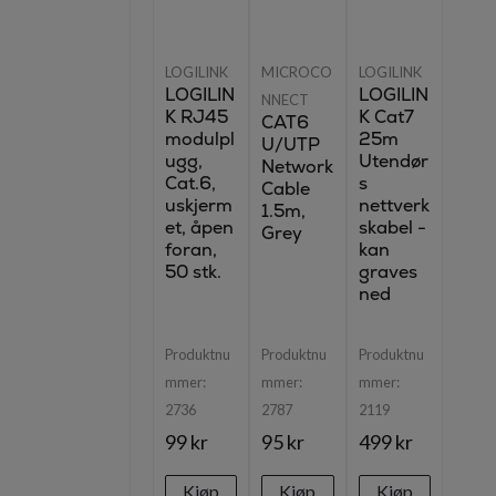
LOGILINK
MICROCO
LOGILINK
LOGILIN
LOGILIN
NNECT
K RJ45
K Cat7
CAT6
modulpl
25m
U/UTP
ugg,
Utendør
Network
Cat.6,
s
Cable
uskjerm
nettverk
1.5m,
et, åpen
skabel -
Grey
foran,
kan
50 stk.
graves
ned
Produktnu
Produktnu
Produktnu
mmer:
mmer:
mmer:
2736
2787
2119
99 kr
95 kr
499 kr
Kjøp
Kjøp
Kjøp