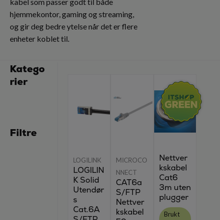
kabel som passer godt til både
hjemmekontor, gaming og streaming,
og gir deg bedre ytelse når det er flere
enheter koblet til.
Katego
rier
Filtre
Nettver
LOGILINK
MICROCO
kskabel
LOGILIN
NNECT
Cat6
K Solid
CAT6a
3m uten
Utendør
S/FTP
plugger
s
Nettver
Cat.6A
kskabel
Brukt
S/FTP