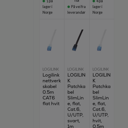
1
på
4
på
lager i
På vei fra
lager i
Norge
leverandør
Norge
LOGILINK
LOGILINK
LOGILINK
Logilink
LOGILIN
LOGILIN
nettverk
K
K
skabel
Patchka
Patchka
0.5m
bel
bel
CAT6
SlimLin
SlimLin
flat hvit
e, flat,
e, flat,
Cat.6,
Cat.6,
U/UTP,
U/UTP,
svart,
hvit,
1m
0,5m