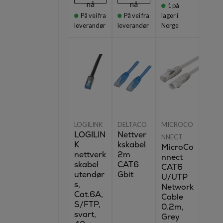
nå
nå
1
på
På vei fra
På vei fra
lager i
leverandør
leverandør
Norge
LOGILINK
DELTACO
MICROCO
LOGILIN
Nettver
NNECT
K
kskabel
MicroCo
nettverk
2m
nnect
skabel
CAT6
CAT6
utendør
Gbit
U/UTP
s,
Network
Cat.6A,
Cable
S/FTP,
0.2m,
svart,
Grey