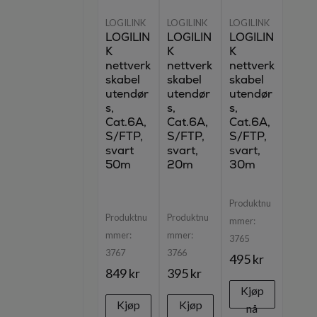
LOGILINK
LOGILINK
LOGILINK
LOGILIN
LOGILIN
LOGILIN
K
K
K
nettverk
nettverk
nettverk
skabel
skabel
skabel
utendør
utendør
utendør
s,
s,
s,
Cat.6A,
Cat.6A,
Cat.6A,
S/FTP,
S/FTP,
S/FTP,
svart
svart,
svart,
50m
20m
30m
Produktnu
Produktnu
Produktnu
mmer:
mmer:
mmer:
3765
3767
3766
495 kr
849 kr
395 kr
Kjøp
Kjøp
Kjøp
nå