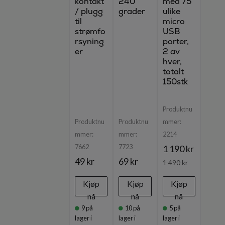
kontakt
240
med 75
/ plugg
grader
ulike
til
micro
strømfo
USB
rsyning
porter,
er
2 av
hver,
totalt
150stk
Produktnu
Produktnu
Produktnu
mmer:
mmer:
mmer:
2214
7662
7723
1 190 kr
49 kr
69 kr
1 490 kr
Kjøp
Kjøp
Kjøp
nå
nå
nå
9
på
10
på
5
på
lager i
lager i
lager i