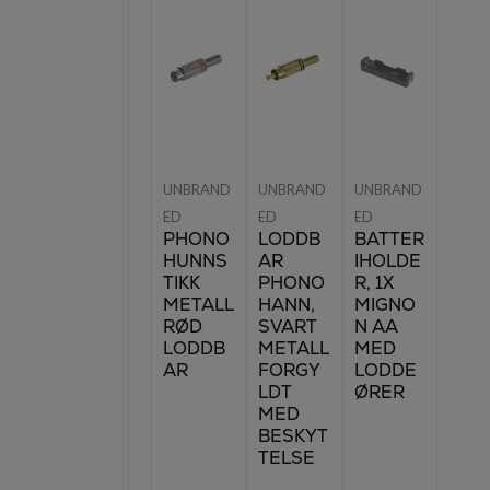
UNBRAND
UNBRAND
UNBRAND
ED
ED
ED
PHONO
LODDB
BATTER
HUNNS
AR
IHOLDE
TIKK
PHONO
R, 1X
METALL
HANN,
MIGNO
RØD
SVART
N AA
LODDB
METALL
MED
AR
FORGY
LODDE
LDT
ØRER
MED
BESKYT
TELSE