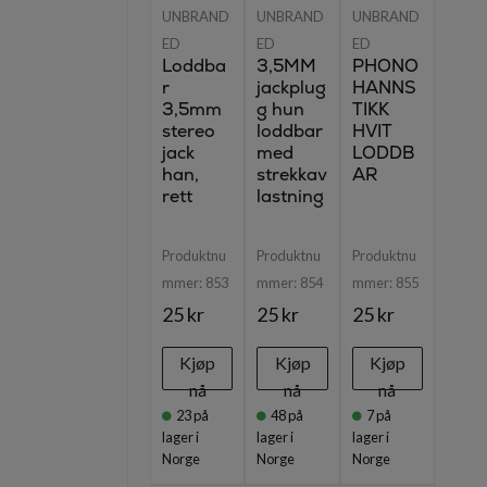
UNBRAND
UNBRAND
UNBRAND
ED
ED
ED
Loddba
3,5MM
PHONO
r
jackplug
HANNS
3,5mm
g hun
TIKK
stereo
loddbar
HVIT
jack
med
LODDB
han,
strekkav
AR
rett
lastning
Produktnu
Produktnu
Produktnu
mmer:
853
mmer:
854
mmer:
855
25 kr
25 kr
25 kr
Kjøp
Kjøp
Kjøp
nå
nå
nå
23
på
48
på
7
på
lager i
lager i
lager i
Norge
Norge
Norge