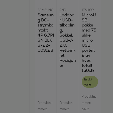
SAMSUNG
RND
ITSHOP
Samsun
Loddba
MicroU
g DC-
r USB-
SB
strømko
tilkoblin
pakke
ntakt
g,
med 75
4P 6.7PI
Sokkel,
ulike
SN BLK
USB-A
micro
3722-
2.0,
USB
003128
Rettvink
porter,
let,
2 av
Posisjon
hver,
er
totalt
150stk
Brukt
vare
Produktnu
Produktnu
Produktnu
mmer:
mmer:
mmer:
6162