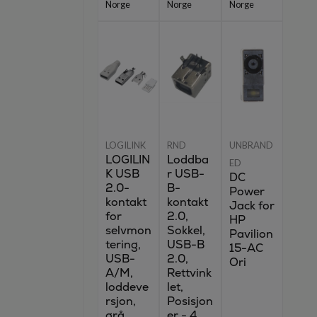
Norge
Norge
Norge
LOGILINK
RND
UNBRAND
LOGILIN
Loddba
ED
K USB
r USB-
DC
2.0-
B-
Power
kontakt
kontakt
Jack for
for
2.0,
HP
selvmon
Sokkel,
Pavilion
tering,
USB-B
15-AC
USB-
2.0,
Ori
A/M,
Rettvink
loddeve
let,
rsjon,
Posisjon
grå
er - 4