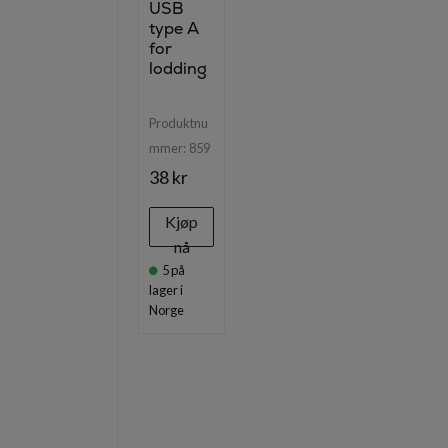
USB
type A
for
lodding
Produktnu
mmer:
859
38 kr
Kjøp
nå
5
på
lager i
Norge