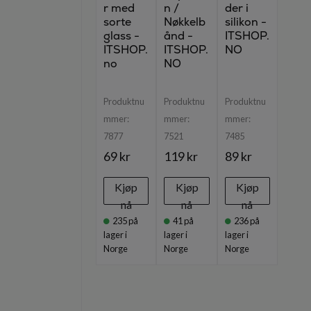
r med
n /
der i
sorte
Nøkkelb
silikon -
glass -
ånd -
ITSHOP.
ITSHOP.
ITSHOP.
NO
no
NO
Produktnu
Produktnu
Produktnu
mmer:
mmer:
mmer:
7877
7521
7485
69 kr
119 kr
89 kr
Kjøp
Kjøp
Kjøp
nå
nå
nå
235
på
41
på
236
på
lager i
lager i
lager i
Norge
Norge
Norge