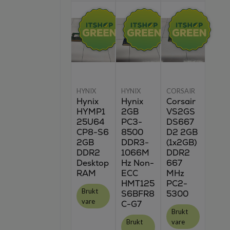
HYNIX
HYNIX
CORSAIR
Hynix
Hynix
Corsair
HYMP1
2GB
VS2GS
25U64
PC3-
DS667
CP8-S6
8500
D2 2GB
2GB
DDR3-
(1x2GB)
DDR2
1066M
DDR2
Desktop
Hz Non-
667
RAM
ECC
MHz
HMT125
PC2-
Brukt
S6BFR8
5300
vare
C-G7
Brukt
Brukt
vare