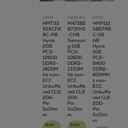
HYNIX
SAMSUNG
HYNIX
HMT32
M471B2
HMP112
5S6CFR
873FHS
S6EFR6
8C-PB
-CH9
C-S6
Hynix
Samsun
AB
2GB
g 1GB
Hynix
PC3-
PC3-
1GB
12800
10600
PC2-
DDR3-
DDR3-
6400
1600M
1333M
DDR2-
Hz non-
Hz non-
800MH
ECC
ECC
z non-
Unbuffe
Unbuffe
ECC
red CL11
red CL9
Unbuffe
204-
204-
red CL6
Pin
Pin
200-
SoDim
SoDim
Pin
m
m
SoDim
m
Brukt
Brukt