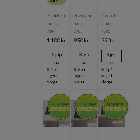
vare
Produktnu
Produktnu
Produktnu
mmer:
mmer:
mmer:
7584
7583
7581
1 100 kr
950 kr
390 kr
Kjøp
Kjøp
Kjøp
nå
nå
nå
1
på
2
på
1
på
lager i
lager i
lager i
Norge
Norge
Norge