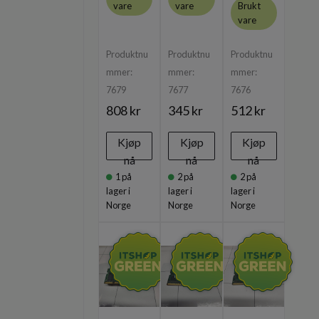
vare
vare
Brukt
vare
Produktnu
Produktnu
Produktnu
mmer:
mmer:
mmer:
7679
7677
7676
808 kr
345 kr
512 kr
Kjøp
Kjøp
Kjøp
nå
nå
nå
1
på
2
på
2
på
lager i
lager i
lager i
Norge
Norge
Norge