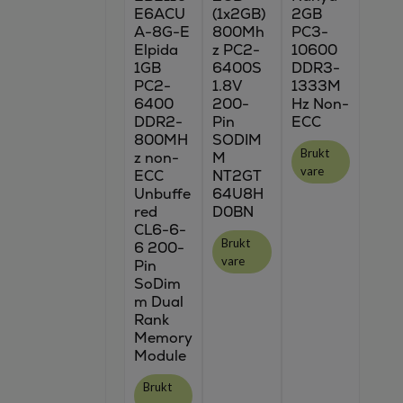
E6ACU
(1x2GB)
2GB
A-8G-E
800Mh
PC3-
Elpida
z PC2-
10600
1GB
6400S
DDR3-
PC2-
1.8V
1333M
6400
200-
Hz Non-
DDR2-
Pin
ECC
800MH
SODIM
Brukt
z non-
M
vare
ECC
NT2GT
Unbuffe
64U8H
red
D0BN
CL6-6-
Brukt
6 200-
vare
Pin
SoDim
m Dual
Rank
Memory
Module
Brukt