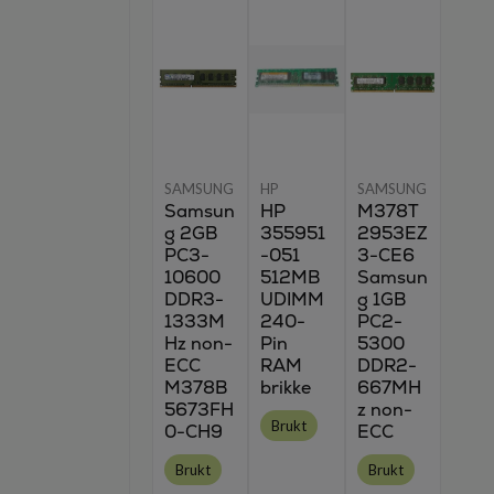
SAMSUNG
HP
SAMSUNG
Samsun
HP
M378T
g 2GB
355951
2953EZ
PC3-
-051
3-CE6
10600
512MB
Samsun
DDR3-
UDIMM
g 1GB
1333M
240-
PC2-
Hz non-
Pin
5300
ECC
RAM
DDR2-
M378B
brikke
667MH
5673FH
z non-
Brukt
0-CH9
ECC
Brukt
Brukt