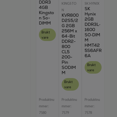
DDR3
KINGSTO
SK HYNIX
4GB
SK
N
Kingsto
Hynix
KVR800
n So-
2GB
D2S5/2
DIMM
DDR3L‑
G 2GB
1600
256M x
Brukt
SO‑DIM
64-Bit
vare
M
DDR2-
HMT42
800
5S6AFR
CL5
6A
200-
Pin
Brukt
SODIM
vare
M
Brukt
vare
Produktnu
Produktnu
Produktnu
mmer:
mmer:
mmer:
7580
7579
7578