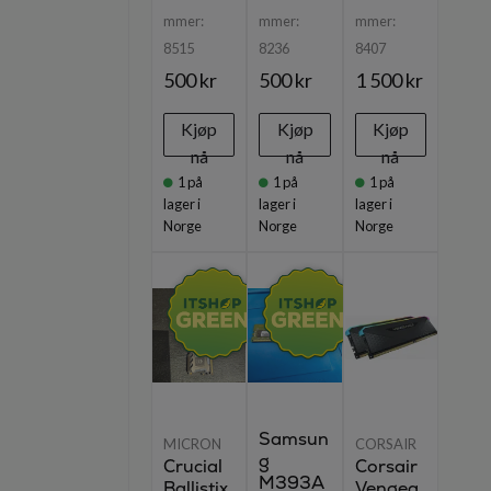
mmer:
mmer:
mmer:
8515
8236
8407
500 kr
500 kr
1 500 kr
Kjøp
Kjøp
Kjøp
nå
nå
nå
1
på
1
på
1
på
lager i
lager i
lager i
Norge
Norge
Norge
Samsun
MICRON
CORSAIR
g
Crucial
Corsair
M393A
Ballistix
Vengea