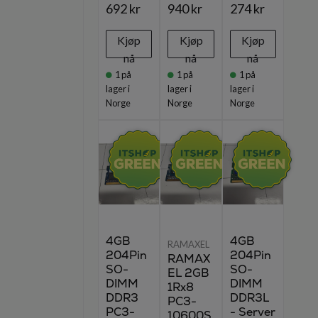
692 kr
940 kr
274 kr
Kjøp
Kjøp
Kjøp
nå
nå
nå
1
på
1
på
1
på
lager i
lager i
lager i
Norge
Norge
Norge
4GB
4GB
RAMAXEL
204Pin
204Pin
RAMAX
SO-
SO-
EL 2GB
DIMM
DIMM
1Rx8
DDR3
DDR3L
PC3-
PC3-
- Server
10600S