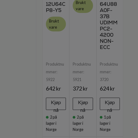
Brukt
12U64C
64U88
vare
P8-Y5
A0F-
37B
Brukt
UDIMM
vare
PC2-
4200
NON-
ECC
Produktnu
Produktnu
Produktnu
mmer:
mmer:
mmer:
5922
5921
3720
642 kr
372 kr
624 kr
Kjøp
Kjøp
Kjøp
nå
nå
nå
2
på
2
på
1
på
lager i
lager i
lager i
Norge
Norge
Norge