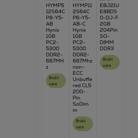
HYMP5
HYMP11
EBJ21U
12S64C
2S64C
E8BDS
P8-Y5-
P6-Y5-
0-DJ-F
AB
AB-C
2GB
Hynix
Hynix
204Pin
1GB
1GB
SO-
PC2-
PC2-
DIMM
5300
5300
DDR3
DDR2-
DDR2-
Brukt
667MH
667Mhz
vare
z
non-
ECC
Brukt
Unbuffe
vare
red CL5
200-
Pin
SoDim
m
Brukt
vare