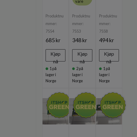
vare
Produktnu
Produktnu
Produktnu
mmer:
mmer:
mmer:
7554
7553
7558
685 kr
348 kr
494 kr
Kjøp
Kjøp
Kjøp
nå
nå
nå
1
på
2
på
1
på
lager i
lager i
lager i
Norge
Norge
Norge