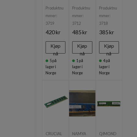
Produktnu
Produktnu
Produktnu
mmer:
mmer:
mmer:
3719
3712
3718
420 kr
485 kr
385 kr
Kjøp
Kjøp
Kjøp
nå
nå
nå
5
på
1
på
4
på
lager i
lager i
lager i
Norge
Norge
Norge
CRUCIAL
NAMYA
QIMOND