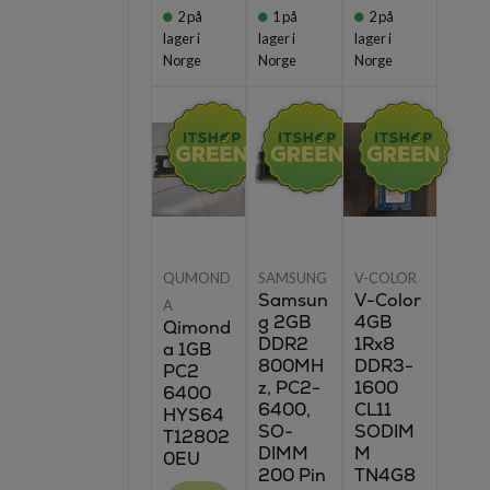
2
på
1
på
2
på
lager i
lager i
lager i
Norge
Norge
Norge
QUMOND
SAMSUNG
V-COLOR
Samsun
V-Color
A
g 2GB
4GB
Qimond
DDR2
1Rx8
a 1GB
800MH
DDR3-
PC2
z, PC2-
1600
6400
6400,
CL11
HYS64
SO-
SODIM
T12802
DIMM
M
0EU
200 Pin
TN4G8