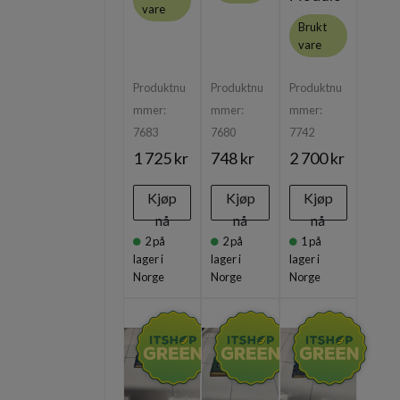
vare
Brukt
vare
Produktnu
Produktnu
Produktnu
mmer:
mmer:
mmer:
7683
7680
7742
1 725 kr
748 kr
2 700 kr
Kjøp
Kjøp
Kjøp
nå
nå
nå
2
på
2
på
1
på
lager i
lager i
lager i
Norge
Norge
Norge