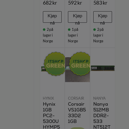
682 kr
592 kr
583 kr
Kjøp
Kjøp
Kjøp
nå
nå
nå
2
på
1
på
2
på
lager i
lager i
lager i
Norge
Norge
Norge
HYNIX
CORSAIR
NANYA
Hynix
Corsair
Nanya
1GB
VS1GB5
512MB
PC2-
33D2
DDR2-
5300U
1GB
533
HYMP5
NT512T