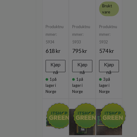
Brukt
vare
Produktnu
Produktnu
Produktnu
mmer:
mmer:
mmer:
5934
5933
5932
618 kr
795 kr
574 kr
Kjøp
Kjøp
Kjøp
nå
nå
nå
1
på
1
på
3
på
lager i
lager i
lager i
Norge
Norge
Norge