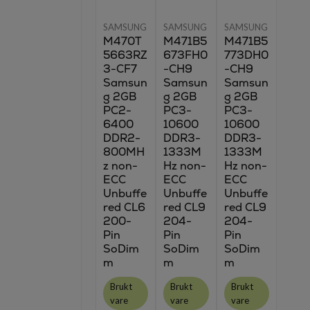
SAMSUNG
SAMSUNG
SAMSUNG
M470T
M471B5
M471B5
5663RZ
673FH0
773DH0
3-CF7
-CH9
-CH9
Samsun
Samsun
Samsun
g 2GB
g 2GB
g 2GB
PC2-
PC3-
PC3-
6400
10600
10600
DDR2-
DDR3-
DDR3-
800MH
1333M
1333M
z non-
Hz non-
Hz non-
ECC
ECC
ECC
Unbuffe
Unbuffe
Unbuffe
red CL6
red CL9
red CL9
200-
204-
204-
Pin
Pin
Pin
SoDim
SoDim
SoDim
m
m
m
Brukt
Brukt
Brukt
vare
vare
vare