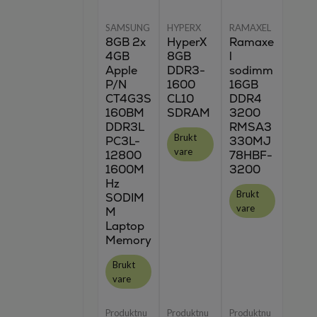
SAMSUNG
HYPERX
RAMAXEL
8GB 2x
HyperX
Ramaxe
4GB
8GB
l
Apple
DDR3-
sodimm
P/N
1600
16GB
CT4G3S
CL10
DDR4
160BM
SDRAM
3200
DDR3L
RMSA3
Brukt
PC3L-
330MJ
vare
12800
78HBF-
1600M
3200
Hz
Brukt
SODIM
vare
M
Laptop
Memory
Brukt
vare
Produktnu
Produktnu
Produktnu