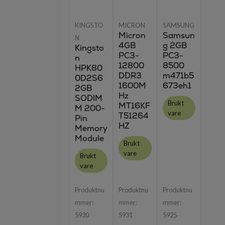
KINGSTO
MICRON
SAMSUNG
Micron
Samsun
N
4GB
g 2GB
Kingsto
PC3-
PC3-
n
12800
8500
HPK80
DDR3
m471b5
0D2S6
1600M
673eh1
2GB
Hz
SODIM
Brukt
MT16KF
M 200-
vare
T51264
Pin
HZ
Memory
Module
Brukt
vare
Brukt
vare
Produktnu
Produktnu
Produktnu
mmer:
mmer:
mmer:
5930
5931
5925