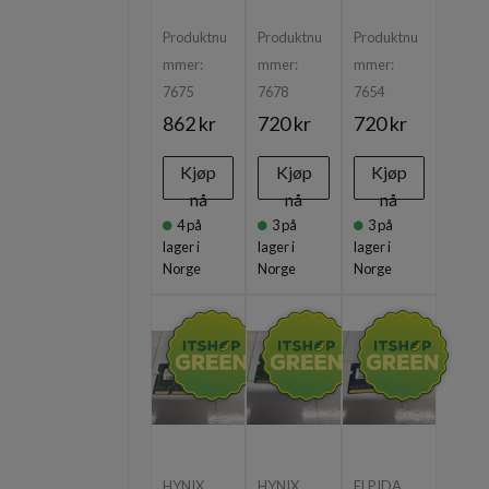
Produktnu
Produktnu
Produktnu
mmer:
mmer:
mmer:
7675
7678
7654
862 kr
720 kr
720 kr
Kjøp
Kjøp
Kjøp
nå
nå
nå
4
på
3
på
3
på
lager i
lager i
lager i
Norge
Norge
Norge
HYNIX
HYNIX
ELPIDA