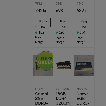
7552
7543
7542
742 kr
698 kr
582 kr
Kjøp
Kjøp
Kjøp
nå
nå
nå
1
på
1
på
2
på
lager i
lager i
lager i
Norge
Norge
Norge
CORSAIR
CORSAIR
NANYA
Crucial
16GB
Nanya
2GB
DDR4
2GB
DDR3-
3200M
DDR3-