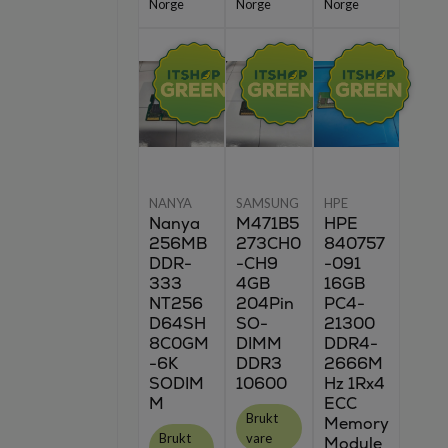
Norge
Norge
Norge
NANYA
SAMSUNG
HPE
Nanya
M471B5
HPE
256MB
273CH0
840757
DDR-
-CH9
-091
333
4GB
16GB
NT256
204Pin
PC4-
D64SH
SO-
21300
8C0GM
DIMM
DDR4-
-6K
DDR3
2666M
SODIM
10600
Hz 1Rx4
M
ECC
Brukt
Memory
Brukt
vare
Module