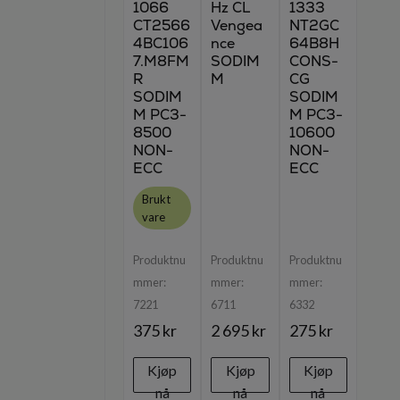
1066
Hz CL
1333
CT2566
Vengea
NT2GC
4BC106
nce
64B8H
7.M8FM
SODIM
CONS-
R
M
CG
SODIM
SODIM
M PC3-
M PC3-
8500
10600
NON-
NON-
ECC
ECC
Brukt
vare
Produktnu
Produktnu
Produktnu
mmer:
mmer:
mmer:
7221
6711
6332
375 kr
2 695 kr
275 kr
Kjøp
Kjøp
Kjøp
nå
nå
nå