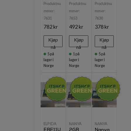
Produktnu
Produktnu
Produktnu
mmer:
mmer:
mmer:
7631
7653
7630
782 kr
492 kr
378 kr
Kjøp
Kjøp
Kjøp
nå
nå
nå
5
på
1
på
5
på
lager i
lager i
lager i
Norge
Norge
Norge
ELPIDA
NANYA
NANYA
EBE11U
2GB
Nanya