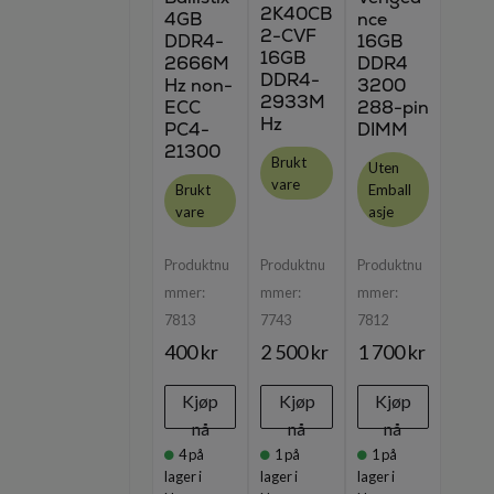
2K40CB
4GB
nce
2-CVF
DDR4-
16GB
16GB
2666M
DDR4
DDR4-
Hz non-
3200
2933M
ECC
288-pin
Hz
PC4-
DIMM
21300
Brukt
Uten
vare
Brukt
Emball
vare
asje
Produktnu
Produktnu
Produktnu
mmer:
mmer:
mmer:
7813
7743
7812
400 kr
2 500 kr
1 700 kr
Kjøp
Kjøp
Kjøp
nå
nå
nå
4
på
1
på
1
på
lager i
lager i
lager i