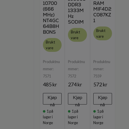
10700
RAM
DDR3
(666
MIF4D2
1333M
MHz)
C087KZ
Hz
NT4GC
1
SODIM
64B8H
Brukt
B0NS
Brukt
vare
vare
Brukt
vare
Produktnu
Produktnu
Produktnu
mmer:
mmer:
mmer:
7571
7572
7559
485 kr
274 kr
572 kr
Kjøp
Kjøp
Kjøp
nå
nå
nå
1
på
1
på
1
på
lager i
lager i
lager i
Norge
Norge
Norge