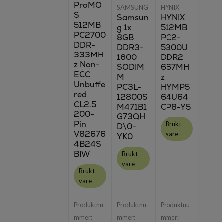
ProMO
SAMSUNG
HYNIX
S
Samsun
HYNIX
512MB
g 1x
512MB
PC2700
8GB
PC2-
DDR-
DDR3-
5300U
333MH
1600
DDR2
z Non-
SODIM
667MH
ECC
M
z
Unbuffe
PC3L-
HYMP5
red
12800S
64U64
CL2.5
M471B1
CP8-Y5
200-
G73QH
Pin
Brukt
D\0-
V82676
vare
YK0
4B24S
BIW
Brukt
vare
Brukt
vare
Produktnu
Produktnu
Produktnu
mmer:
mmer:
mmer: