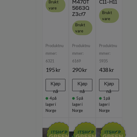
M470T
C11-H11
Brukt
5663Q
vare
Brukt
Z3cf7
vare
Brukt
vare
Produktnu
Produktnu
Produktnu
mmer:
mmer:
mmer:
6321
6169
5935
195 kr
290 kr
438 kr
Kjøp
Kjøp
Kjøp
nå
nå
nå
4
på
5
på
1
på
lager i
lager i
lager i
Norge
Norge
Norge