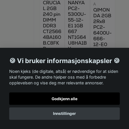
CRUCIA
NANYA
A
L 2GB
PC2-
QIMON
240 pin
5300U-
DA 2GB
DIMM
55-12-
2Rx8
DDR3
E1 1GB
PC2-
CT2566
667
6400U-
4BA160
NT1G64
666-
B.C8FK
U8HA1B
12-E0
R
Y
HYS64
T25602
Brukt
Brukt
🍪 Vi bruker informasjonskapsler 🍪
0EU-
2.5-C2
Noen kjeks (de digitale, altså) er nødvendige for at siden
skal fungere. De andre hjelper oss med å forbedre
Brukt
opplevelsen og vise deg mer relevante annonser.
Produktnu
Produktnu
Produktnu
mmer:
mmer:
mmer:
Godkjenn alle
3684
3686
3683
385 kr
485 kr
375 kr
Innstillinger
Kjøp
Kjøp
Kjøp