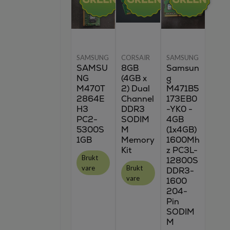
SAMSUNG
CORSAIR
SAMSUNG
SAMSU
8GB
Samsun
NG
(4GB x
g
M470T
2) Dual
M471B5
2864E
Channel
173EB0
H3
DDR3
-YK0 -
PC2-
SODIM
4GB
5300S
M
(1x4GB)
1GB
Memory
1600Mh
Kit
z PC3L-
Brukt
12800S
vare
Brukt
DDR3-
vare
1600
204-
Pin
SODIM
M