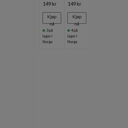
149 kr
149 kr
Kjøp
Kjøp
nå
nå
3
på
4
på
lager i
lager i
Norge
Norge