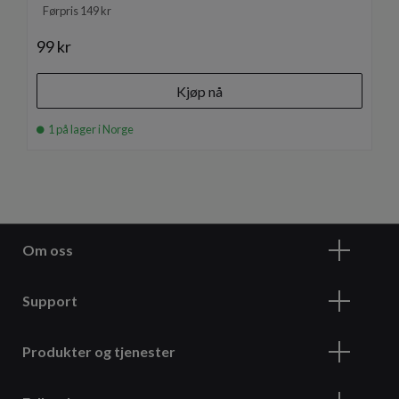
Førpris 149 kr
99 kr
Kjøp nå
1 på lager i Norge
Om oss
Support
Produkter og tjenester