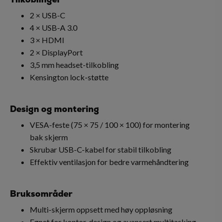
2 × USB-C
4 × USB-A 3.0
3 × HDMI
2 × DisplayPort
3,5 mm headset-tilkobling
Kensington lock-støtte
Design og montering
VESA-feste (75 × 75 / 100 × 100) for montering
bak skjerm
Skrubar USB-C-kabel for stabil tilkobling
Effektiv ventilasjon for bedre varmehåndtering
Bruksområder
Multi-skjerm oppsett med høy oppløsning
Egnet for kontor, design og avansert multitasking