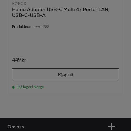
ICYBOX
Hama Adapter USB-C Multi 4x Porter LAN,
USB-C-USB-A
Produktnummer:
1288
449 kr
Kjøp nå
1 på lager i Norge
Om oss