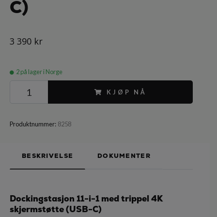
C)
3 390 kr
2
på lager i Norge
KJØP NÅ
Produktnummer:
8258
BESKRIVELSE
DOKUMENTER
Dockingstasjon 11-i-1 med trippel 4K
skjermstøtte (USB-C)