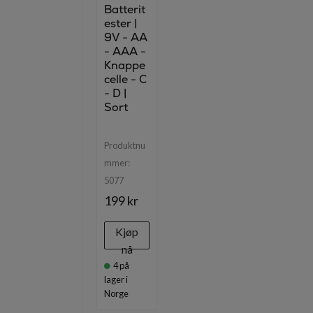
Batterit
ester |
9V - AA
- AAA -
Knappe
celle - C
- D |
Sort
Produktnu
mmer:
5077
199 kr
Kjøp
nå
4
på
lager i
Norge