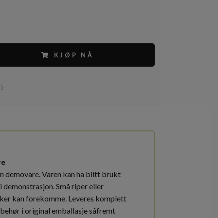
KJØP NÅ
85
re
en demovare. Varen kan ha blitt brukt
i demonstrasjon. Små riper eller
ker kan forekomme. Leveres komplett
lbehør i original emballasje såfremt