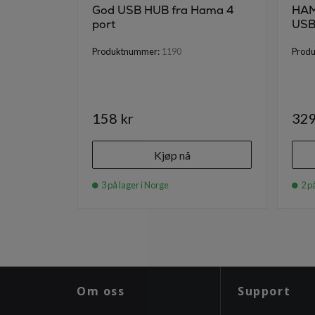
God USB HUB fra Hama 4
HAM
port
USB-
Produktnummer:
1190
Prod
158 kr
329
Kjøp nå
3 på lager i Norge
2 på
Om oss
Support