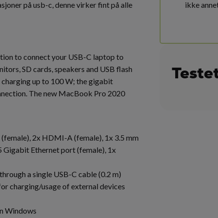
sjoner på usb-c, denne virker fint på alle
ikke annet
lution to connect your USB-C laptop to
Teste
nitors, SD cards, speakers and USB flash
h charging up to 100 W; the gigabit
 connection. The new MacBook Pro 2020
 (female), 2x HDMI-A (female), 1x 3.5 mm
 Gigabit Ethernet port (female), 1x
 through a single USB-C cable (0.2 m)
r charging/usage of external devices
in Windows