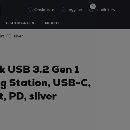
0
Ønskeliste
Logg inn
Handlekurv
ITSHOP GREEN
MERCH
t, PD, silver
nk USB 3.2 Gen 1
g Station, USB-C,
, PD, silver