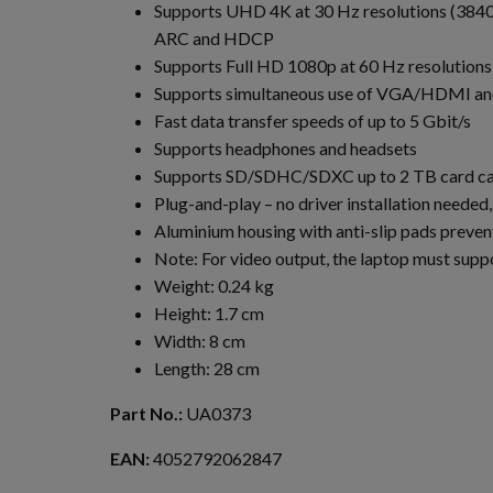
Supports UHD 4K at 30 Hz resolutions (384
ARC and HDCP
Supports Full HD 1080p at 60 Hz resolution
Supports simultaneous use of VGA/HDMI
Fast data transfer speeds of up to 5 Gbit/s
Supports headphones and headsets
Supports SD/SDHC/SDXC up to 2 TB card ca
Plug-and-play – no driver installation need
Aluminium housing with anti-slip pads preven
Note: For video output, the laptop must su
Weight: 0.24 kg
Height: 1.7 cm
Width: 8 cm
Length: 28 cm
Part No.:
UA0373
EAN:
4052792062847