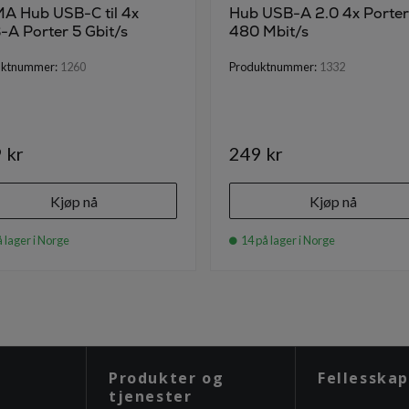
A Hub USB-C til 4x
Hub USB-A 2.0 4x Porter
A Porter 5 Gbit/s
480 Mbit/s
uktnummer:
1260
Produktnummer:
1332
 kr
249 kr
Kjøp nå
Kjøp nå
 lager i Norge
14 på lager i Norge
Produkter og
Fellesskap
tjenester