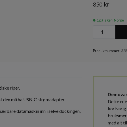
850 kr
1
på lager i Norge
Produktnummer:
32
iske riper.
Demova
 at den må ha USB-C strømadapter.
Dette er 
kortvarig 
bærbare datamaskin inn i selve dockingen,
bruksmer
med alt ti