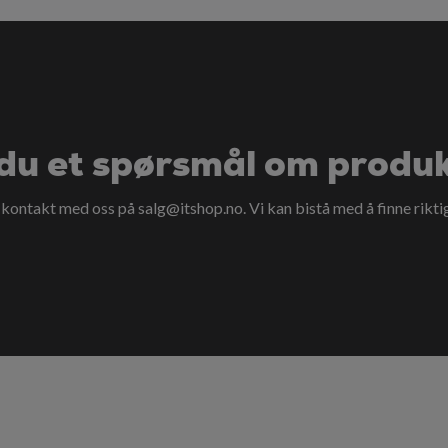
du et spørsmål om produ
a kontakt med oss på
salg@itshop.no
. Vi kan bistå med å finne rikti