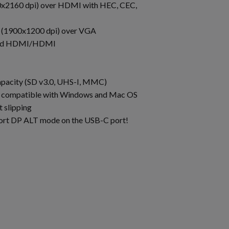
0x2160 dpi) over HDMI with HEC, CEC,
s (1900x1200 dpi) over VGA
 and HDMI/HDMI
pacity (SD v3.0, UHS-I, MMC)
ed, compatible with Windows and Mac OS
t slipping
pport DP ALT mode on the USB-C port!