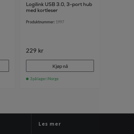
Logilink USB 3.0, 3-port hub
Logilink 
med kortleser
10 porter 
av/på-br
Produktnummer:
1997
Produktnumm
229 kr
790 kr
Kjøp nå
3 på lager i Norge
8 på lager i
Les mer