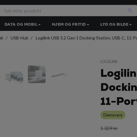
DATA OG MOBIL
HJEM OG FRITID
LYD OG BILDE
ub
USB-Hub
Logilink USB 3.2 Gen 1 Docking Station, USB-C, 11-Por
LOGILINK
Logili
Dockin
11-Port
Demovare
1 329 kr