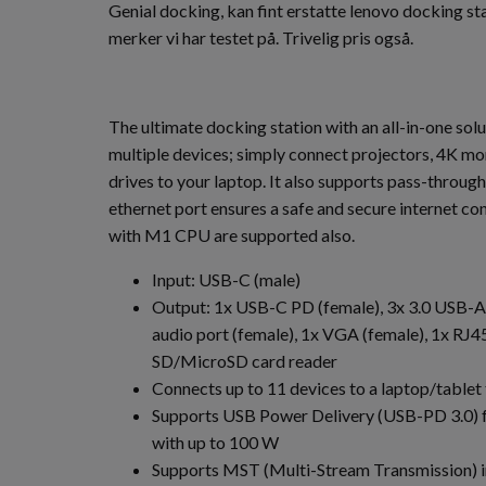
Genial docking, kan fint erstatte lenovo docking sta
merker vi har testet på. Trivelig pris også.
The ultimate docking station with an all-in-one so
multiple devices; simply connect projectors, 4K mo
drives to your laptop. It also supports pass-throug
ethernet port ensures a safe and secure internet
with M1 CPU are supported also.
Input: USB-C (male)
Output: 1x USB-C PD (female), 3x 3.0 USB-A
audio port (female), 1x VGA (female), 1x RJ45
SD/MicroSD card reader
Connects up to 11 devices to a laptop/tablet
Supports USB Power Delivery (USB-PD 3.0) fo
with up to 100 W
Supports MST (Multi-Stream Transmission) 