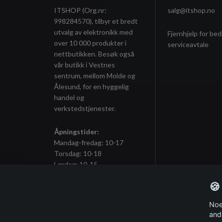
ITSHOP (Org.nr:
salg@itshop.no
998284570), tilbyr et bredt
utvalg av elektronikk med
Fjernhjelp for bed
over 10 000 produkter i
serviceavtale
nettbutikken. Besøk også
vår butikk i Vestnes
sentrum, mellom Molde og
Ålesund, for en hyggelig
handel og
verkstedstjenester.
Åpningstider:
Mandag-fredag: 10-17
Torsdag: 10-18
Lørdag: 10-15
🍪
Noe
Meld deg på vårt nyhetsbrev
and