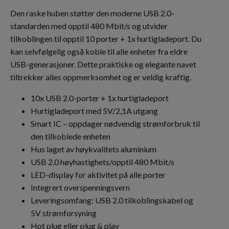
Den raske huben støtter den moderne USB 2.0-
standarden med opptil 480 Mbit/s og utvider
tilkoblingen til opptil 10 porter + 1x hurtigladeport. Du
kan selvfølgelig også koble til alle enheter fra eldre
USB-generasjoner. Dette praktiske og elegante navet
tiltrekker alles oppmerksomhet og er veldig kraftig.
10x USB 2.0-porter + 1x hurtigladeport
Hurtigladeport med 5V/2,1A utgang
Smart IC – oppdager nødvendig strømforbruk til
den tilkoblede enheten
Hus laget av høykvalitets aluminium
USB 2.0 høyhastighets/opptil 480 Mbit/s
LED-display for aktivitet på alle porter
Integrert overspenningsvern
Leveringsomfang: USB 2.0 tilkoblingskabel og
5V strømforsyning
Hot plug eller plug & play