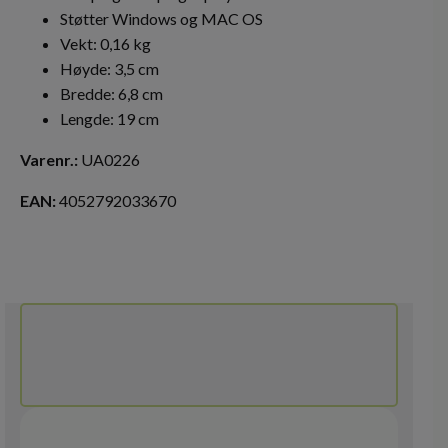
Støtter Windows og MAC OS
Vekt: 0,16 kg
Høyde: 3,5 cm
Bredde: 6,8 cm
Lengde: 19 cm
Varenr.:
UA0226
EAN:
4052792033670