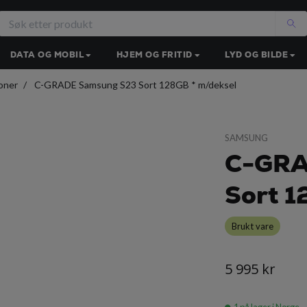
DATA OG MOBIL
HJEM OG FRITID
LYD OG BILDE
oner
C-GRADE Samsung S23 Sort 128GB * m/deksel
SAMSUNG
C-GRA
Sort 1
Brukt vare
5 995 kr