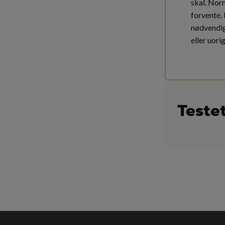
skal. Nor
forvente.
nødvendig 
eller uori
Teste