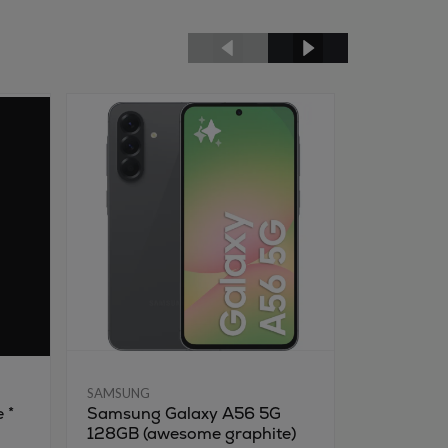
SAMSUNG
SAMSUNG
 *
Samsung Galaxy A56 5G
Nokia 105
128GB (awesome graphite)
Koksgrå