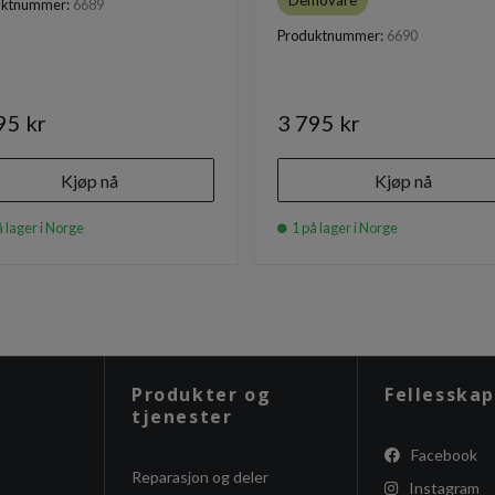
Demovare
uktnummer:
6689
Produktnummer:
6690
95 kr
3 795 kr
Kjøp nå
Kjøp nå
 lager i Norge
1 på lager i Norge
Produkter og
Fellesskap
tjenester
Facebook
Reparasjon og deler
Instagram