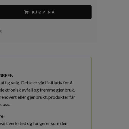
KJØP NÅ
70
GREEN
ftig valg. Dette er vårt initiativ for å
elektronisk avfall og fremme gjenbruk.
renovert eller gjenbrukt, produkter får
s oss.
re
 vårt verksted og fungerer som den