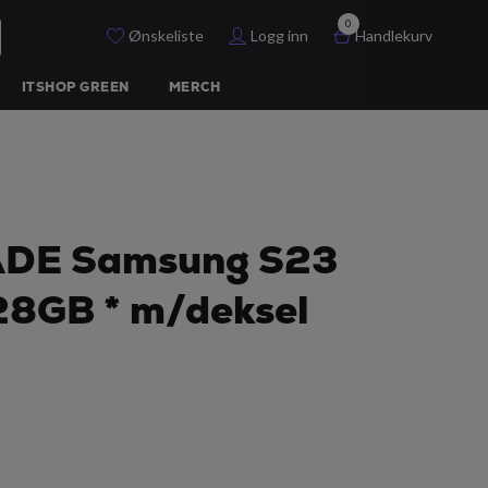
0
Ønskeliste
Logg inn
Handlekurv
ITSHOP GREEN
MERCH
DE Samsung S23
28GB * m/deksel