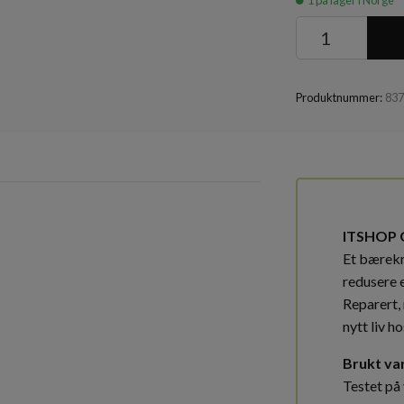
1
på lager i Norge
Produktnummer:
83
ITSHOP 
Et bærekra
redusere 
Reparert, 
nytt liv ho
Brukt va
Testet på