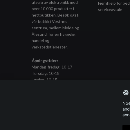
utvalg av elektronikk med
Fjernhjelp for bed
over 10 000 produkter i
serviceavtale
nettbutikken. Besøk også
vår butikk i Vestnes
sentrum, mellom Molde og
Ålesund, for en hyggelig
handel og
verkstedstjenester.
Åpningstider:
Mandag-fredag: 10-17
Torsdag: 10-18
Lørdag: 10-15
🍪
Noe
Meld deg på vårt nyhetsbrev
and
ann