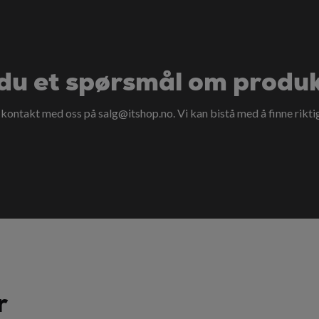
du et spørsmål om produ
a kontakt med oss på
salg@itshop.no
. Vi kan bistå med å finne rikti
r