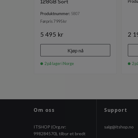
128GB Sort
Prod
Produktnummer:
5807
Førpris 7 995 kr
5 495 kr
2 1
Kjøp nå
2 på lager i Norge
2 på
Om oss
Support
ITSHOP (Org.nr:
salg@itshop.no
998284570), tilbyr et bredt