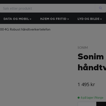
DATA OG MOBIL
HJEM OG FRITID
LYD OG BILDE
00 4G Robust håndtverkertelefon
SONIM
Sonim
håndtv
1 495 kr
6
på lager i Norge