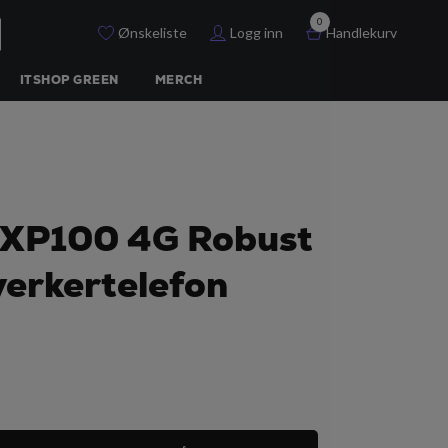
0
Ønskeliste
Logg inn
Handlekurv
ITSHOP GREEN
MERCH
 XP100 4G Robust
erkertelefon