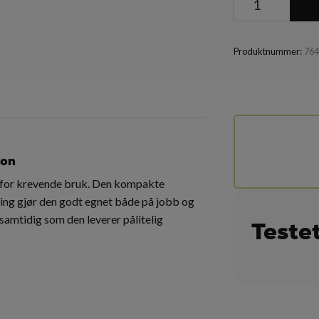
Produktnummer:
76
fon
t for krevende bruk. Den kompakte
ning gjør den godt egnet både på jobb og
d samtidig som den leverer pålitelig
Teste