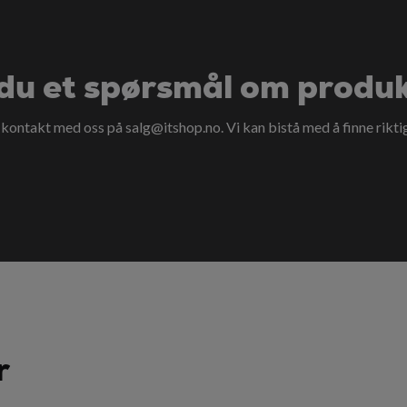
du et spørsmål om produ
a kontakt med oss på
salg@itshop.no
. Vi kan bistå med å finne rikti
r