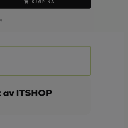
KJØP NÅ
49
t av ITSHOP