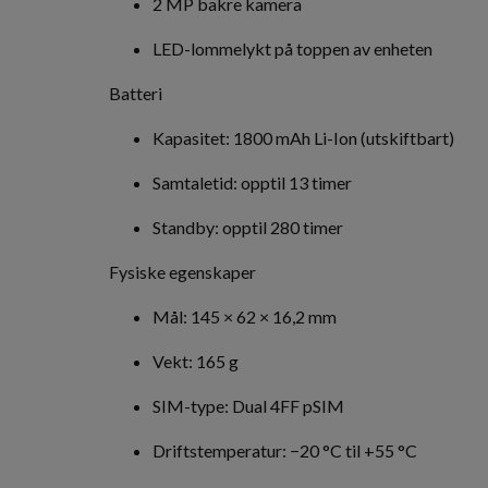
2 MP bakre kamera
LED-lommelykt på toppen av enheten
Batteri
Kapasitet: 1800 mAh Li-Ion (utskiftbart)
Samtaletid: opptil 13 timer
Standby: opptil 280 timer
Fysiske egenskaper
Mål: 145 × 62 × 16,2 mm
Vekt: 165 g
SIM-type: Dual 4FF pSIM
Driftstemperatur: −20 °C til +55 °C