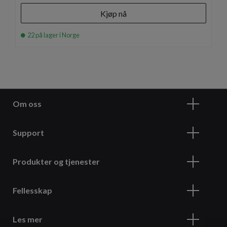
Kjøp nå
22 på lager i Norge
Om oss
Support
Produkter og tjenester
Fellesskap
Les mer