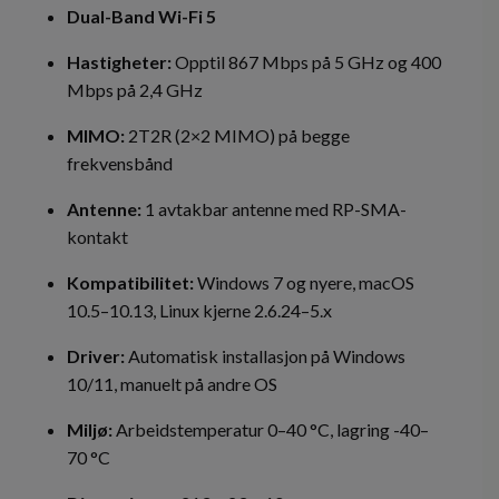
Dual-Band Wi-Fi 5
Hastigheter:
Opptil 867 Mbps på 5 GHz og 400
Mbps på 2,4 GHz
MIMO:
2T2R (2×2 MIMO) på begge
frekvensbånd
Antenne:
1 avtakbar antenne med RP-SMA-
kontakt
Kompatibilitet:
Windows 7 og nyere, macOS
10.5–10.13, Linux kjerne 2.6.24–5.x
Driver:
Automatisk installasjon på Windows
10/11, manuelt på andre OS
Miljø:
Arbeidstemperatur 0–40 °C, lagring -40–
70 °C