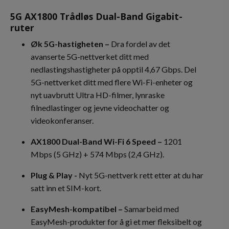
5G AX1800 Trådløs Dual-Band Gigabit-
ruter
Øk 5G-
hastigheten –
Dra fordel av det
avanserte 5G-nettverket ditt med
nedlastingshastigheter på opptil 4,67 Gbps. Del
5G-nettverket ditt med flere Wi-Fi-enheter og
nyt uavbrutt Ultra HD-filmer, lynraske
filnedlastinger og jevne videochatter og
videokonferanser.
AX1800 Dual-Band Wi-Fi 6
Speed –
1201
Mbps (5 GHz) + 574 Mbps (2,4 GHz).
Plug &
Play -
Nyt 5G-nettverk rett etter at du har
satt inn et SIM-kort.
EasyMesh-kompatibel –
Samarbeid med
EasyMesh-produkter for å gi et mer fleksibelt og