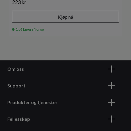
223 kr
Kjøp nå
1 på lager i Norge
Om oss
Support
Produkter og tjenester
Fellesskap