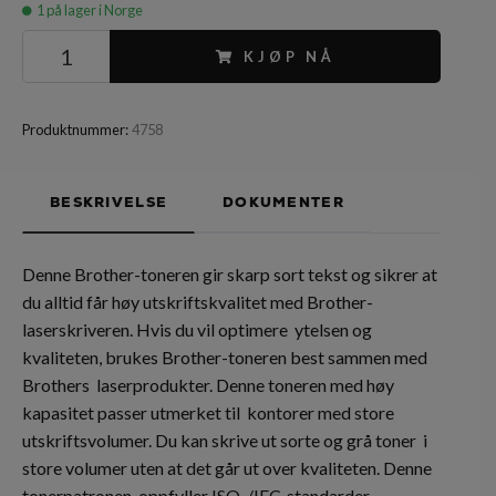
1
på lager i Norge
KJØP NÅ
Produktnummer:
4758
BESKRIVELSE
DOKUMENTER
Denne Brother-toneren gir skarp sort tekst og sikrer at
du alltid får høy utskriftskvalitet med Brother-
laserskriveren. Hvis du vil optimere ytelsen og
kvaliteten, brukes Brother-toneren best sammen med
Brothers laserprodukter. Denne toneren med høy
kapasitet passer utmerket til kontorer med store
utskriftsvolumer. Du kan skrive ut sorte og grå toner i
store volumer uten at det går ut over kvaliteten. Denne
tonerpatronen oppfyller ISO-/IEC-standarder.