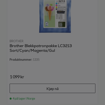
BROTHER
Brother Blekkpatronpakke LC3213
Sort/Cyan/Magenta/Gul
Produktnummer:
1335
1 099 kr
Kjøp nå
4 på lager i Norge