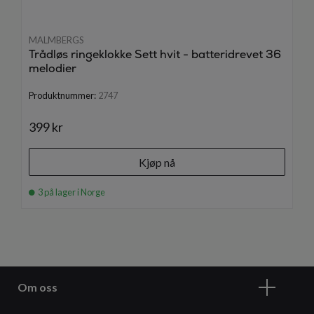
MALMBERGS
Trådløs ringeklokke Sett hvit - batteridrevet 36
melodier
Produktnummer:
2747
399 kr
Kjøp nå
3 på lager i Norge
Om oss