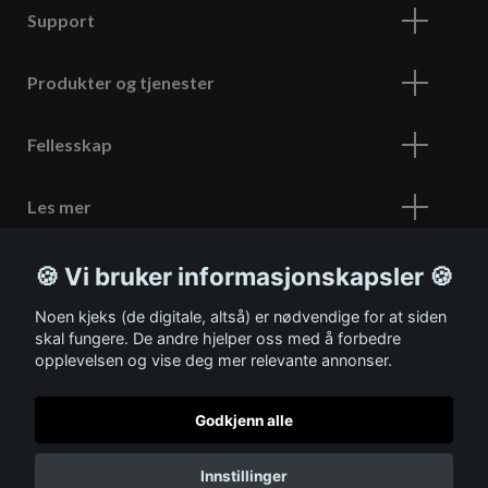
Support
Produkter og tjenester
Fellesskap
Les mer
🍪 Vi bruker informasjonskapsler 🍪
Meld deg på vårt nyhetsbrev
Noen kjeks (de digitale, altså) er nødvendige for at siden
skal fungere. De andre hjelper oss med å forbedre
opplevelsen og vise deg mer relevante annonser.
Godkjenn alle
© 2026 ITSHOP
Innstillinger