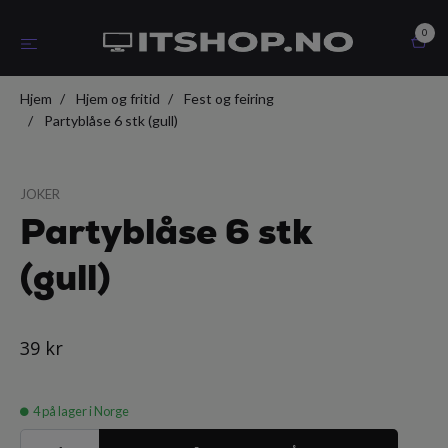
0
Hjem
Hjem og fritid
Fest og feiring
Partyblåse 6 stk (gull)
JOKER
Partyblåse 6 stk
(gull)
39 kr
4
på lager i Norge