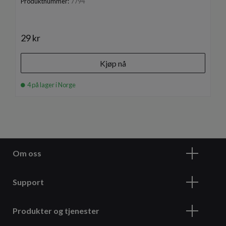
Produktnummer:
7794
29 kr
Kjøp nå
4 på lager i Norge
Om oss
Support
Produkter og tjenester