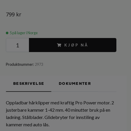
799 kr
5
på lager i Norge
KJØP NÅ
Produktnummer:
2973
BESKRIVELSE
DOKUMENTER
Oppladbar hårklipper med kraftig Pro Power motor. 2
justerbare kammer 1-42 mm. 40 minutter bruk på en
ladning. Stålblader. Glidebryter for innstiling av
kammer med auto lås.