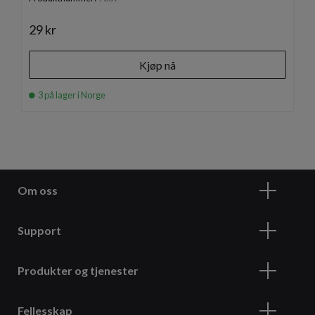
29 kr
Kjøp nå
3 på lager i Norge
Om oss
Support
Produkter og tjenester
Fellesskap