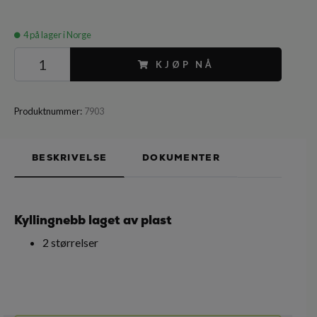
4
på lager i Norge
KJØP NÅ
Produktnummer:
7903
BESKRIVELSE
DOKUMENTER
Kyllingnebb laget av plast
2 størrelser