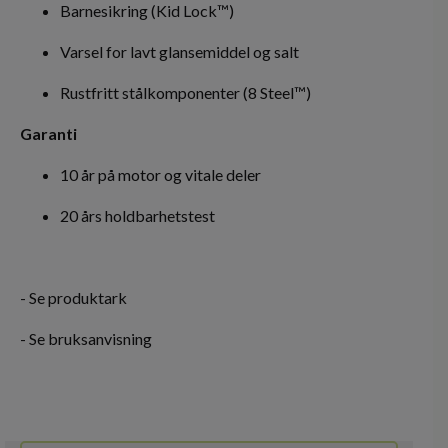
Barnesikring (Kid Lock™)
Varsel for lavt glansemiddel og salt
Rustfritt stålkomponenter (8 Steel™)
Garanti
10 år på motor og vitale deler
20 års holdbarhetstest
-
Se produktark
-
Se bruksanvisning