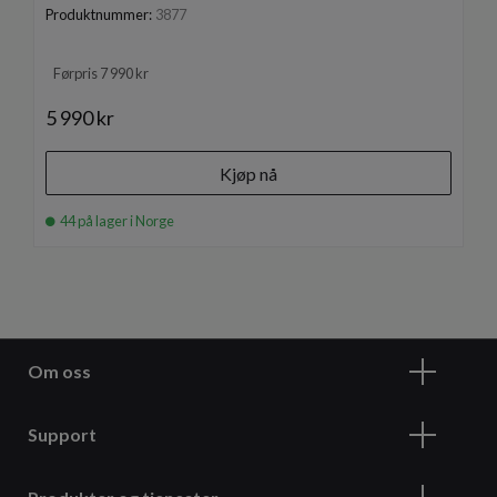
Produktnummer:
3877
Førpris 7 990 kr
5 990 kr
Kjøp nå
44 på lager i Norge
Om oss
Support