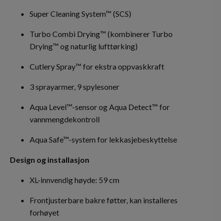
Super Cleaning System™ (SCS)
Turbo Combi Drying™ (kombinerer Turbo
Drying™ og naturlig lufttørking)
Cutlery Spray™ for ekstra oppvaskkraft
3 sprayarmer, 9 spylesoner
Aqua Level™-sensor og Aqua Detect™ for
vannmengdekontroll
Aqua Safe™-system for lekkasjebeskyttelse
Design og installasjon
XL-innvendig høyde: 59 cm
Frontjusterbare bakre føtter, kan installeres
forhøyet