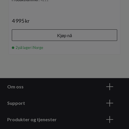
4 995 kr
Kjøp nå
2 på lager i Norge
Om oss
Support
Produkter og tjenester