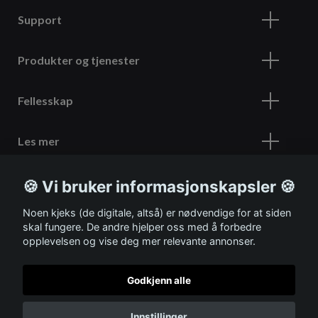
Support
Produkter og tjenester
Fellesskap
Les mer
🍪 Vi bruker informasjonskapsler 🍪
Meld deg på vårt nyhetsbrev
Noen kjeks (de digitale, altså) er nødvendige for at siden
skal fungere. De andre hjelper oss med å forbedre
opplevelsen og vise deg mer relevante annonser.
Godkjenn alle
© 2026 ITSHOP
Innstillinger