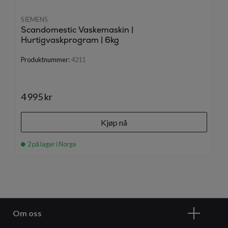
SIEMENS
Scandomestic Vaskemaskin |
Hurtigvaskprogram | 6kg
Produktnummer:
4211
4 995 kr
Kjøp nå
2 på lager i Norge
Om oss