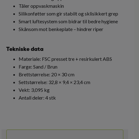
Tåler oppvaskmaskin
Silikonføtter som gir stabilt og sklisikkert grep
Smart luftesystem som bidrar til bedre hygiene
Skånsom mot benkeplate – hindrer riper
Tekniske data
Materiale: FSC presset tre + resirkulert ABS
Farge: Sand / Brun
Brettstørrelse: 20 × 30 cm
Settstørrelse: 32,8 × 9,4 × 23,4 cm
Vekt: 3,095 kg
Antall deler: 4 stk