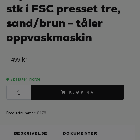
stk i FSC presset tre,
sand/brun - tåler
oppvaskmaskin
1 499 kr
2
på lager i Norge
KJØP NÅ
Produktnummer:
8178
BESKRIVELSE
DOKUMENTER