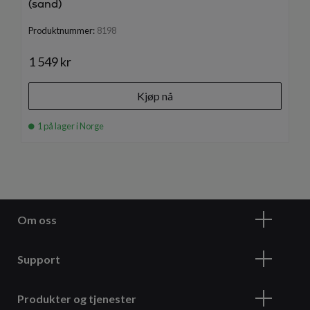
(sand)
Produktnummer:
8198
1 549 kr
Kjøp nå
1 på lager i Norge
Om oss
Support
Produkter og tjenester