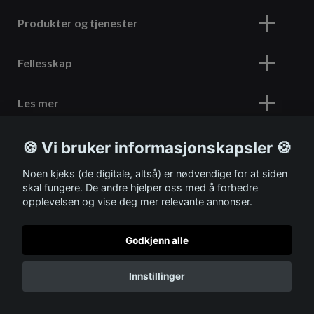
Produkter og tjenester
Fellesskap
Les mer
🍪 Vi bruker informasjonskapsler 🍪
Meld deg på vårt nyhetsbrev
Noen kjeks (de digitale, altså) er nødvendige for at siden
skal fungere. De andre hjelper oss med å forbedre
opplevelsen og vise deg mer relevante annonser.
Godkjenn alle
© 2026 ITSHOP
Innstillinger