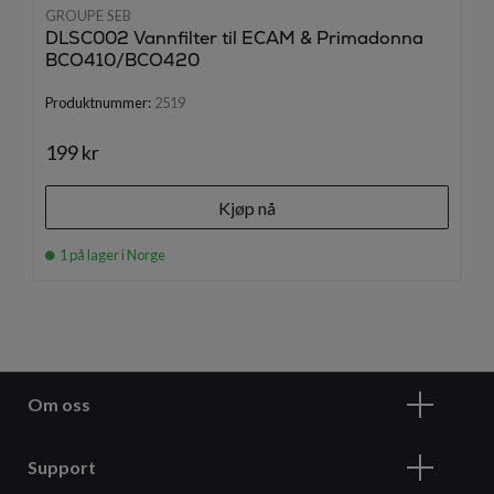
GROUPE SEB
DLSC002 Vannfilter til ECAM & Primadonna
BCO410/BCO420
Produktnummer:
2519
199 kr
Kjøp nå
1 på lager i Norge
Om oss
Support