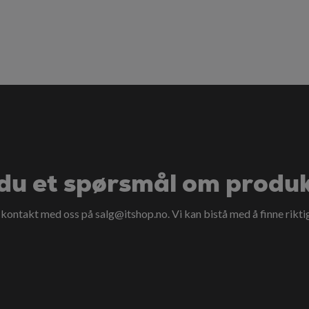
du et spørsmål om produ
a kontakt med oss på
salg@itshop.no
. Vi kan bistå med å finne rikti