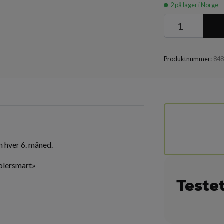
2
på lager i Norge
Produktnummer:
84
n hver 6. måned.
oolersmart»
Teste