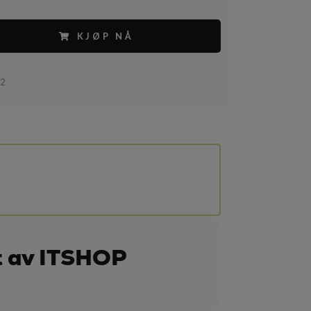
KJØP NÅ
82
t av ITSHOP