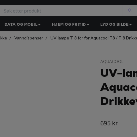
DATA OG MOBIL
HJEM OG FRITID
LYD OG BILDE
ikke
Vanndispenser
UV-lampe T-8 for for Aquacool T8 / T-8 Drik
AQUACOOL
UV-lam
Aquaco
Drikke
695 kr