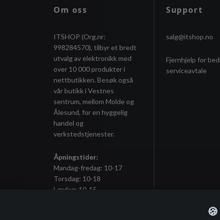
Om oss
Support
ITSHOP (Org.nr:
salg@itshop.no
998284570), tilbyr et bredt
utvalg av elektronikk med
Fjernhjelp for bed
over 10 000 produkter i
serviceavtale
nettbutikken. Besøk også
vår butikk i Vestnes
sentrum, mellom Molde og
Ålesund, for en hyggelig
handel og
verkstedstjenester.
Åpningstider:
Mandag-fredag: 10-17
Torsdag: 10-18
Lørdag: 10-15
🍪