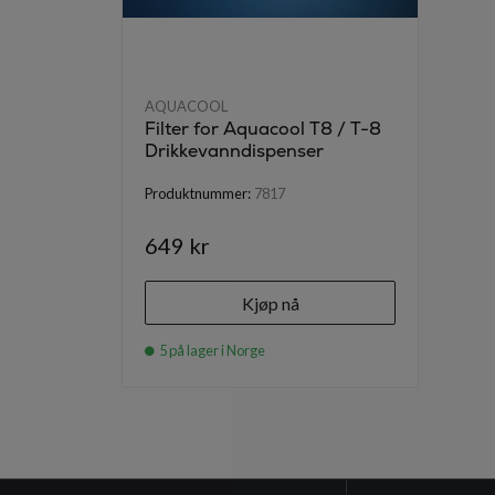
AQUACOOL
Filter for Aquacool T8 / T-8
Drikkevanndispenser
Produktnummer:
7817
649 kr
Kjøp nå
5 på lager i Norge