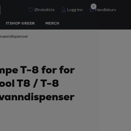
0
Ønskeliste
Logg inn
Handlekurv
ITSHOP GREEN
MERCH
kevanndispenser
pe T-8 for for
ol T8 / T-8
vanndispenser