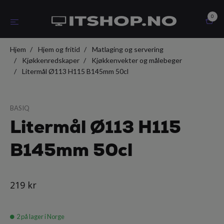
0
Hjem
Hjem og fritid
Matlaging og servering
Kjøkkenredskaper
Kjøkkenvekter og målebeger
Litermål Ø113 H115 B145mm 50cl
BASIQ
Litermål Ø113 H115
B145mm 50cl
219 kr
2
på lager i Norge