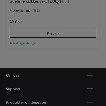
Soehnle Kjøkkenvekt | 20kg | Hvit
Produktnummer:
3935
599 kr
Kjøp nå
4 på lager i Norge
Om oss
Support
Produkter og tjenester