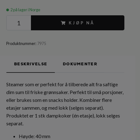
2
på lager i Norge
KJØP NÅ
Produktnummer:
7975
BESKRIVELSE
DOKUMENTER
Steamer som er perfekt for å tilberede alt fra saftige
dim sum til friske grønnsaker. Perfekt til små porsjoner,
eller brukes som en snacks holder. Kombiner flere
etasjer sammen, og med lokk (selges separat).
Produktet er 1 stk dampkoker (én etasje), lokk selges
separat.
Høyde: 40 mm