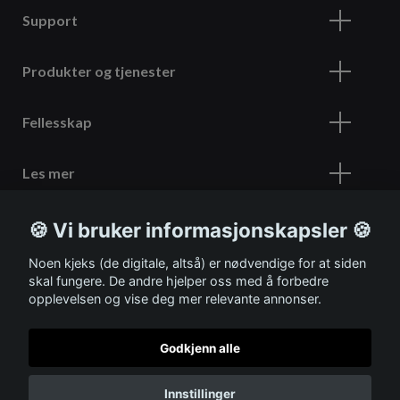
Support
Produkter og tjenester
Fellesskap
Les mer
🍪 Vi bruker informasjonskapsler 🍪
Meld deg på vårt nyhetsbrev
Noen kjeks (de digitale, altså) er nødvendige for at siden
skal fungere. De andre hjelper oss med å forbedre
opplevelsen og vise deg mer relevante annonser.
Godkjenn alle
© 2026 ITSHOP
Innstillinger