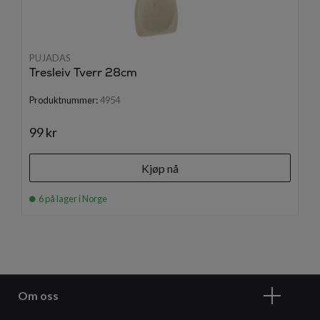
PUJADAS
Tresleiv Tverr 28cm
Produktnummer:
4954
99 kr
Kjøp nå
6 på lager i Norge
Om oss