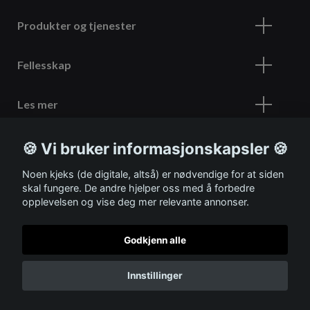
Produkter og tjenester
Fellesskap
Les mer
🍪 Vi bruker informasjonskapsler 🍪
Meld deg på vårt nyhetsbrev
Noen kjeks (de digitale, altså) er nødvendige for at siden
skal fungere. De andre hjelper oss med å forbedre
opplevelsen og vise deg mer relevante annonser.
Godkjenn alle
© 2026 ITSHOP
Innstillinger