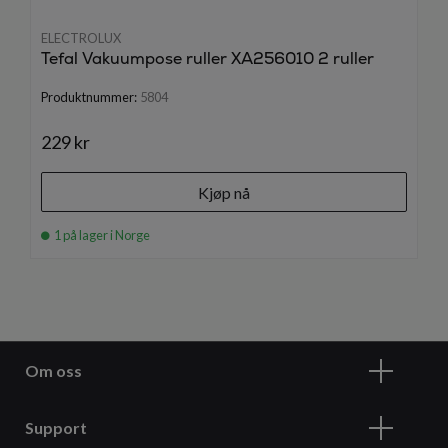
ELECTROLUX
Tefal Vakuumpose ruller XA256010 2 ruller
Produktnummer:
5804
229 kr
Kjøp nå
1 på lager i Norge
Om oss
Support