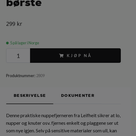
børste
299 kr
5
på lager i Norge
KJØP NÅ
Produktnummer:
2809
BESKRIVELSE
DOKUMENTER
Denne praktiske nuppefjerneren fra Leifheit sikrer at lo,
nupper og knuter osv. fjernes enkelt og plaggene ser ut
som nye igjen. Selv på sensitive materialer som ull, kan