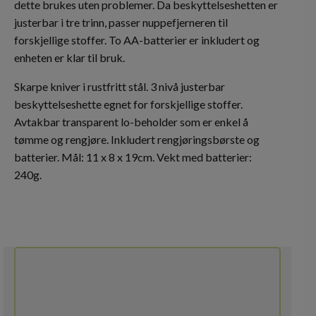
dette brukes uten problemer. Da beskyttelseshetten er
justerbar i tre trinn, passer nuppefjerneren til
forskjellige stoffer. To AA-batterier er inkludert og
enheten er klar til bruk.
Skarpe kniver i rustfritt stål. 3 nivå justerbar
beskyttelseshette egnet for forskjellige stoffer.
Avtakbar transparent lo-beholder som er enkel å
tømme og rengjøre. Inkludert rengjøringsbørste og
batterier. Mål: 11 x 8 x 19cm. Vekt med batterier:
240g.