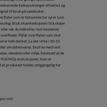
 vedvarende kalkavsetninger effektivt og
 egnet til bruk på vannkoker,
overflater som er følsomme for syrer som
messing. Bruk skumfunksjonen til å skape
r eller når du målretter mot bestemte
 overflater. Påfør overflaten som skal
et er helt dekket. La det virke i 10-15
 eller skrubbesvamp. Skyll av med rent
se, eiendom eller miljø, forutsatt at de
 HYGENIQs instruksjoner. Som et
 at produktet holdes utilgjengelig for
n i ett!