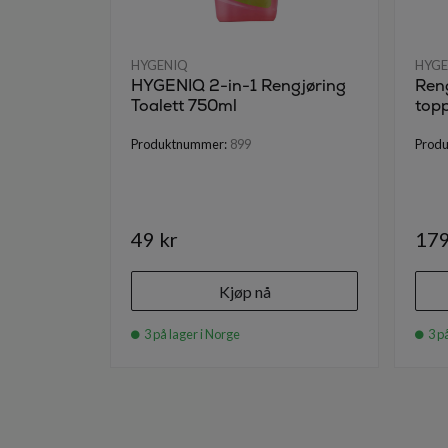
HYGENIQ
HYGE
HYGENIQ 2-in-1 Rengjøring
Ren
Toalett 750ml
top
Produktnummer:
899
Prod
49 kr
179
Kjøp nå
3 på lager i Norge
3 på