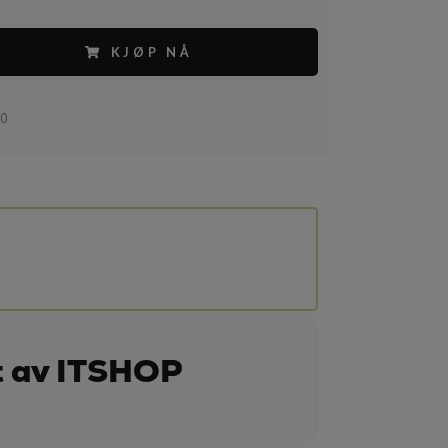
KJØP NÅ
10
t av ITSHOP