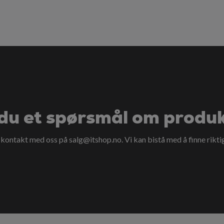
du et spørsmål om produ
a kontakt med oss på
salg@itshop.no
. Vi kan bistå med å finne rikti