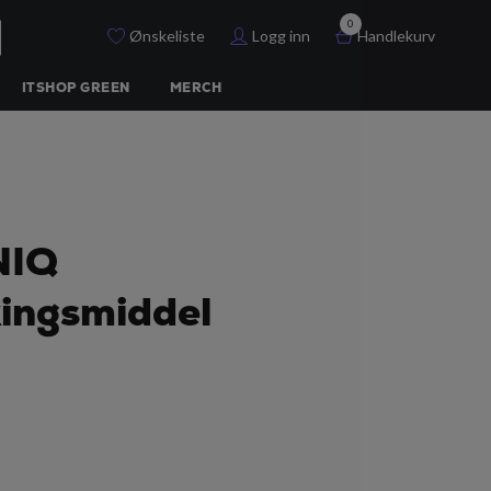
0
Ønskeliste
Logg inn
Handlekurv
ITSHOP GREEN
MERCH
NIQ
ingsmiddel