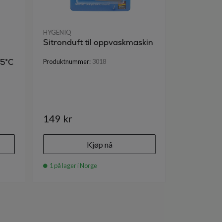
HYGENIQ
HYGENIQ
Sitronduft til oppvaskmaskin
Scanpart 
vaskemas
45*C
Produktnummer:
3018
Produktnumm
149 kr
129 kr
Kjøp nå
1 på lager i Norge
3 på lager i