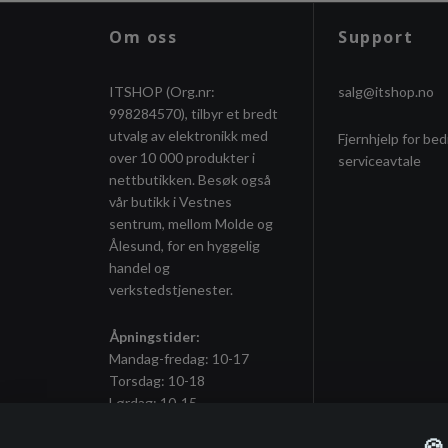
Om oss
Support
ITSHOP (Org.nr:
salg@itshop.no
998284570), tilbyr et bredt
utvalg av elektronikk med
Fjernhjelp for bed
over 10 000 produkter i
serviceavtale
nettbutikken. Besøk også
vår butikk i Vestnes
sentrum, mellom Molde og
Ålesund, for en hyggelig
handel og
verkstedstjenester.
Åpningstider:
Mandag-fredag: 10-17
Torsdag: 10-18
Lørdag: 10-15
🍪