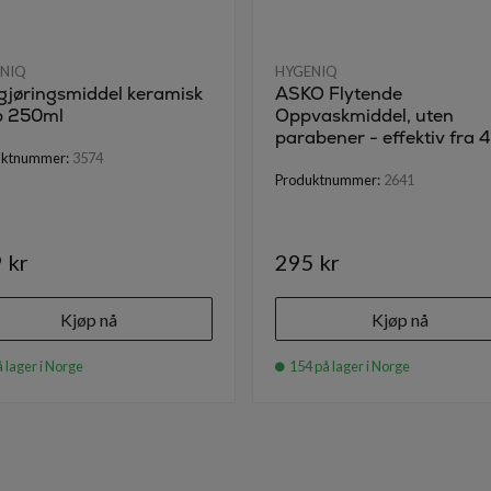
NIQ
HYGENIQ
gjøringsmiddel keramisk
ASKO Flytende
p 250ml
Oppvaskmiddel, uten
parabener - effektiv fra 
uktnummer:
3574
Produktnummer:
2641
 kr
295 kr
Kjøp nå
Kjøp nå
 lager i Norge
154 på lager i Norge