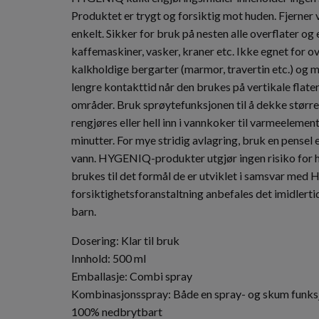
Produktet er trygt og forsiktig mot huden. Fjerner
enkelt. Sikker for bruk på nesten alle overflater og
kaffemaskiner, vasker, kraner etc. Ikke egnet for 
kalkholdige bergarter (marmor, travertin etc.) og 
lengre kontakttid når den brukes på vertikale flate
områder. Bruk sprøytefunksjonen til å dekke større
rengjøres eller hell inn i vannkoker til varmeelement
minutter. For mye stridig avlagring, bruk en pensel
vann. HYGENIQ-produkter utgjør ingen risiko for hel
brukes til det formål de er utviklet i samsvar med
forsiktighetsforanstaltning anbefales det imidlertid
barn.
Dosering: Klar til bruk
Innhold: 500 ml
Emballasje: Combi spray
Kombinasjonsspray: Både en spray- og skum funksjo
100% nedbrytbart