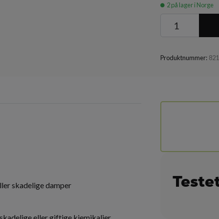
2
på lager i Norge
Produktnummer:
82
Teste
ller skadelige damper
delige eller giftige kjemikalier.