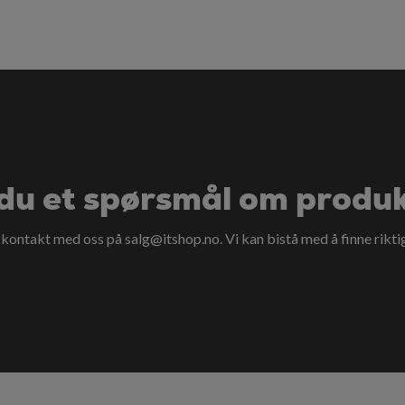
du et spørsmål om produ
a kontakt med oss på
salg@itshop.no
. Vi kan bistå med å finne rikti