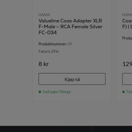
HAMA
HAM
Valueline Coax Adapter XLR
Coa
F-Male – RCA Female Silver
F) |
FC-034
Prod
Produktnummer:
69
Førpris 29 kr
8 kr
129
Kjøp nå
5 på lager i Norge
7 på