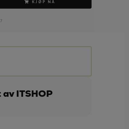
KJØP NÅ
27
t av ITSHOP