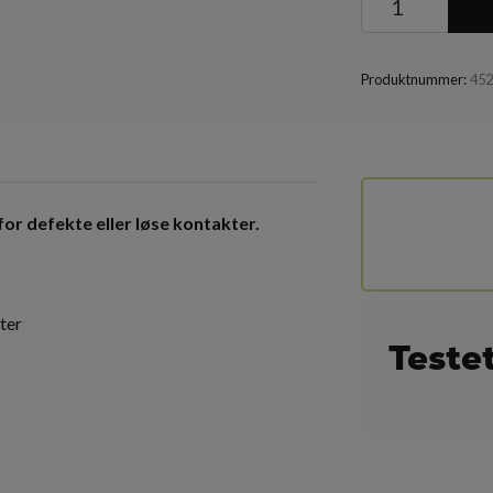
Produktnummer:
45
or defekte eller løse kontakter.
kter
Teste