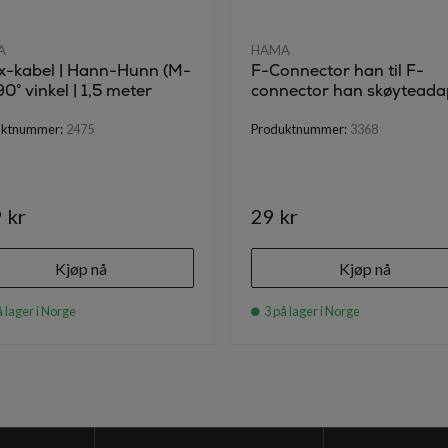
A
HAMA
x-kabel | Hann-Hunn (M-
F-Connector han til F-
 90° vinkel | 1,5 meter
connector han skøyteada
uktnummer:
2475
Produktnummer:
3368
 kr
29 kr
Kjøp nå
Kjøp nå
 lager i Norge
3 på lager i Norge