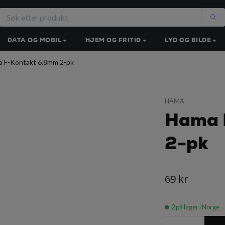
DATA OG MOBIL
HJEM OG FRITID
LYD OG BILDE
 F-Kontakt 6.8mm 2-pk
HAMA
Hama 
2-pk
69 kr
2
på lager i Norge