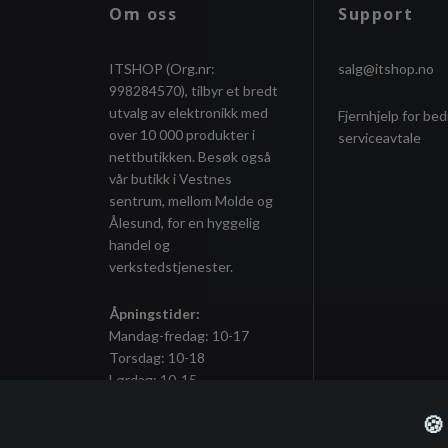
Om oss
Support
ITSHOP (Org.nr:
salg@itshop.no
998284570), tilbyr et bredt
utvalg av elektronikk med
Fjernhjelp for bed
over 10 000 produkter i
serviceavtale
nettbutikken. Besøk også
vår butikk i Vestnes
sentrum, mellom Molde og
Ålesund, for en hyggelig
handel og
verkstedstjenester.
Åpningstider:
Mandag-fredag: 10-17
Torsdag: 10-18
Lørdag: 10-15
🍪