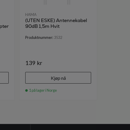
HAMA
HAMA
(UTEN ESKE) Antennekabel
Antenneka
pter
90dB 1,5m Hvit
coax han 
shielded
Produktnummer:
3532
Produktnumm
139 kr
195 kr
Kjøp nå
1 på lager i Norge
1 på lager i